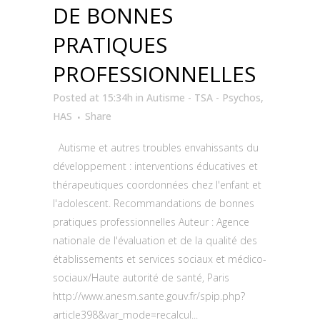
DE BONNES
PRATIQUES
PROFESSIONNELLES
Posted at 15:34h
in
Autisme - TSA - Psychos
,
HAS
Share
Autisme et autres troubles envahissants du
développement : interventions éducatives et
thérapeutiques coordonnées chez l'enfant et
l'adolescent. Recommandations de bonnes
pratiques professionnelles Auteur : Agence
nationale de l'évaluation et de la qualité des
établissements et services sociaux et médico-
sociaux/Haute autorité de santé, Paris
http://www.anesm.sante.gouv.fr/spip.php?
article398&var_mode=recalcul...