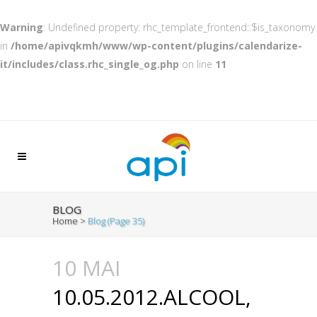
Warning
: Undefined property: rhc_template_frontend::$is_taxonomy
in
/home/apivqkmh/www/wp-content/plugins/calendarize-
it/includes/class.rhc_single_og.php
on line
11
BLOG
Home
>
Blog
(Page 35)
10 MAI
10.05.2012.ALCOOL,