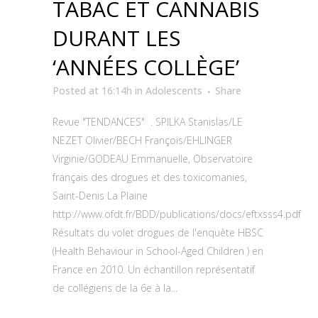
TABAC ET CANNABIS
DURANT LES
‘ANNÉES COLLÈGE’
Posted at 16:14h
in
Adolescents
Share
Revue "TENDANCES" . SPILKA Stanislas/LE
NEZET Olivier/BECH François/EHLINGER
Virginie/GODEAU Emmanuelle, Observatoire
français des drogues et des toxicomanies,
Saint-Denis La Plaine
http://www.ofdt.fr/BDD/publications/docs/eftxsss4.pdf
Résultats du volet drogues de l'enquête HBSC
(Health Behaviour in School-Aged Children ) en
France en 2010. Un échantillon représentatif
de collégiens de la 6e à la...