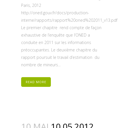
Paris, 2012
http://oned.gouv.fr/docs/production-
interne/rapports/rapport%20oned%202011_v13.pdf
Le premier chapitre rend compte de façon
exhaustive de l’enquête que l’ONED a
conduite en 2011 sur les informations
préoccupantes. Le deuxième chapitre du
rapport poursuit le travail d’estimation du
nombre de mineurs...
READ MORE
10 MAI
10.05.2012.