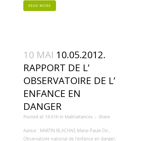
READ MORE
10 MAI
10.05.2012.
RAPPORT DE L’
OBSERVATOIRE DE L’
ENFANCE EN
DANGER
Posted at 16:01h
in
Maltraitances
Share
Auteur : MARTIN BLACHAIS Marie-Paule Dir.,
Observatoire national de l'enfance en danger,