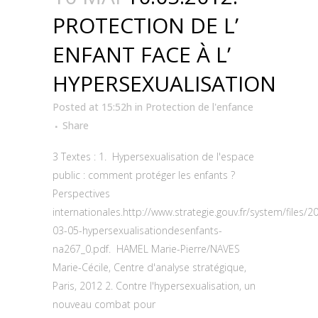
PROTECTION DE L’
ENFANT FACE À L’
HYPERSEXUALISATION
Posted at 15:52h
in
Protection de l'enfance
Share
3 Textes : 1. Hypersexualisation de l'espace
public : comment protéger les enfants ?
Perspectives
internationales.http://www.strategie.gouv.fr/system/files/2
03-05-hypersexualisationdesenfants-
na267_0.pdf. HAMEL Marie-Pierre/NAVES
Marie-Cécile, Centre d'analyse stratégique,
Paris, 2012 2. Contre l'hypersexualisation, un
nouveau combat pour