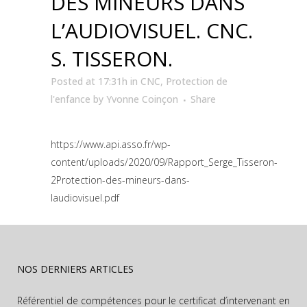
DES MINEURS DANS
L’AUDIOVISUEL. CNC.
S. TISSERON.
Posted at 17:31h
in
CNC
,
Protection de
l'enfance
by
Yvonne Coinçon
Share
https://www.api.asso.fr/wp-
content/uploads/2020/09/Rapport_Serge_Tisseron-
2Protection-des-mineurs-dans-
laudiovisuel.pdf
NOS DERNIERS ARTICLES
Référentiel de compétences pour le certificat d’intervenant en