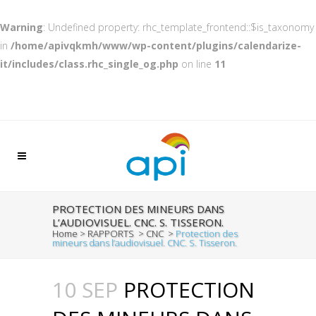
Warning
: Undefined property: rhc_template_frontend::$is_taxonomy
in
/home/apivqkmh/www/wp-content/plugins/calendarize-
it/includes/class.rhc_single_og.php
on line
11
PROTECTION DES MINEURS DANS
L’AUDIOVISUEL. CNC. S. TISSERON.
Home
>
RAPPORTS
>
CNC
>
Protection des
mineurs dans l’audiovisuel. CNC. S. Tisseron.
10 SEP
PROTECTION