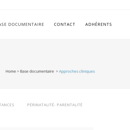
cludes/class.rhc_single_og.php
on line
11
ASE DOCUMENTAIRE
CONTACT
ADHÉRENTS
Home
>
Base documentaire
>
Approches cliniques
TANCES
PÉRINATALITÉ- PARENTALITÉ