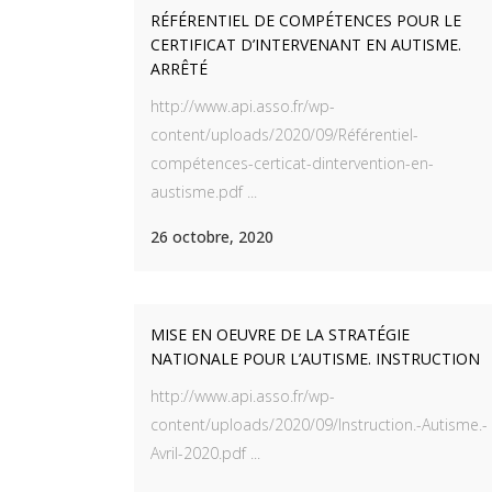
RÉFÉRENTIEL DE COMPÉTENCES POUR LE
CERTIFICAT D’INTERVENANT EN AUTISME.
ARRÊTÉ
http://www.api.asso.fr/wp-
content/uploads/2020/09/Référentiel-
compétences-certicat-dintervention-en-
austisme.pdf ...
26 octobre, 2020
MISE EN OEUVRE DE LA STRATÉGIE
NATIONALE POUR L’AUTISME. INSTRUCTION
http://www.api.asso.fr/wp-
content/uploads/2020/09/Instruction.-Autisme.-
Avril-2020.pdf ...