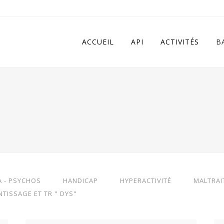
 in
/home/apivqkmh/www/wp-content/plugins/calendarize-it/in
ACCUEIL
API
ACTIVITÉS
B
A - PSYCHOS
HANDICAP
HYPERACTIVITÉ
MALTRAI
NTISSAGE ET TR " DYS"