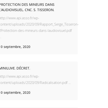
PROTECTION DES MINEURS DANS
L’AUDIOVISUEL. CNC. S. TISSERON.
http://www.api.asso.fr/wp-
content/uploads/2020/09/Rapport_Serge_Tisseron-
2Protection-des-mineurs-dans-laudiovisuel.pdf
..
10 septembre, 2020
MINILUVE. DÉCRET.
http://www.api.asso.fr/wp-
content/uploads/2020/09/Radicalisation.pdf ...
10 septembre, 2020