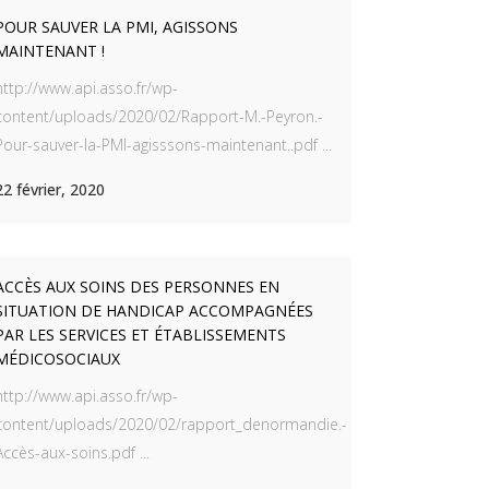
POUR SAUVER LA PMI, AGISSONS
MAINTENANT !
http://www.api.asso.fr/wp-
content/uploads/2020/02/Rapport-M.-Peyron.-
Pour-sauver-la-PMI-agisssons-maintenant..pdf ...
22 février, 2020
ACCÈS AUX SOINS DES PERSONNES EN
SITUATION DE HANDICAP ACCOMPAGNÉES
PAR LES SERVICES ET ÉTABLISSEMENTS
MÉDICOSOCIAUX
http://www.api.asso.fr/wp-
content/uploads/2020/02/rapport_denormandie.-
Accès-aux-soins.pdf ...