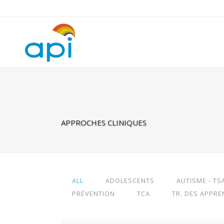
Warning
: Undefined property: rhc_template_frontend::$is_taxonomy
APPROCHES CLINIQUES
ALL
ADOLESCENTS
AUTISME - TS
PRÉVENTION
TCA
TR. DES APPRE