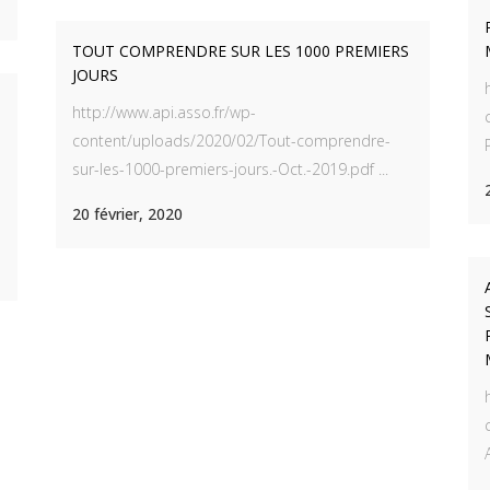
TOUT COMPRENDRE SUR LES 1000 PREMIERS
JOURS
http://www.api.asso.fr/wp-
content/uploads/2020/02/Tout-comprendre-
NU
LE BOOK DE PIERRE SADOUL
sur-les-1000-premiers-jours.-Oct.-2019.pdf ...
eil
20 février, 2020
s
es vacants
 contacter