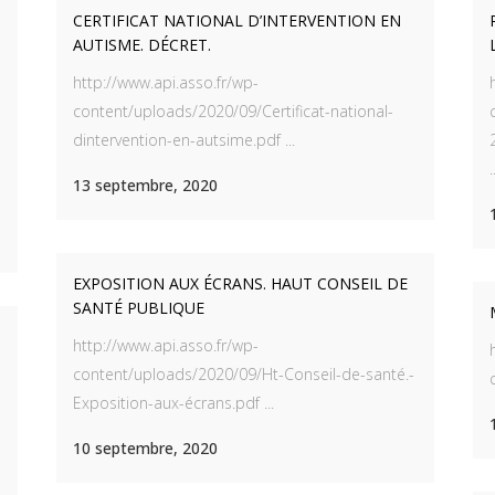
CERTIFICAT NATIONAL D’INTERVENTION EN
AUTISME. DÉCRET.
http://www.api.asso.fr/wp-
content/uploads/2020/09/Certificat-national-
dintervention-en-autsime.pdf ...
.
13 septembre, 2020
EXPOSITION AUX ÉCRANS. HAUT CONSEIL DE
SANTÉ PUBLIQUE
http://www.api.asso.fr/wp-
content/uploads/2020/09/Ht-Conseil-de-santé.-
Exposition-aux-écrans.pdf ...
10 septembre, 2020