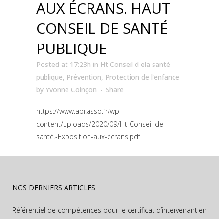
AUX ÉCRANS. HAUT
CONSEIL DE SANTÉ
PUBLIQUE
Posted at 17:23h
in
Ht Conseil d ela santé
publique
,
Prévention
,
Protection de l'enfance
by
Yvonne Coinçon
Share
https://www.api.asso.fr/wp-
content/uploads/2020/09/Ht-Conseil-de-
santé.-Exposition-aux-écrans.pdf
NOS DERNIERS ARTICLES
Référentiel de compétences pour le certificat d’intervenant en