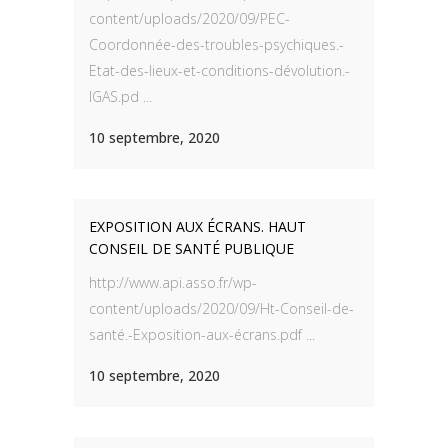
content/uploads/2020/09/PEC-
Coordonnée-des-troubles-psychiques.-
Etat-des-lieux-et-conditions-dévolution.-
IGAS.pd ...
10 septembre, 2020
EXPOSITION AUX ÉCRANS. HAUT
CONSEIL DE SANTÉ PUBLIQUE
http://www.api.asso.fr/wp-
content/uploads/2020/09/Ht-Conseil-de-
santé.-Exposition-aux-écrans.pdf ...
10 septembre, 2020