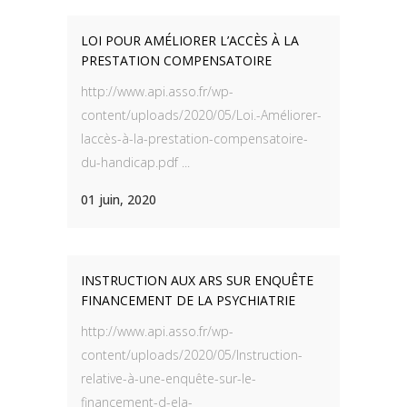
LOI POUR AMÉLIORER L’ACCÈS À LA
PRESTATION COMPENSATOIRE
http://www.api.asso.fr/wp-
content/uploads/2020/05/Loi.-Améliorer-
laccès-à-la-prestation-compensatoire-
du-handicap.pdf ...
01 juin, 2020
INSTRUCTION AUX ARS SUR ENQUÊTE
FINANCEMENT DE LA PSYCHIATRIE
http://www.api.asso.fr/wp-
content/uploads/2020/05/Instruction-
relative-à-une-enquête-sur-le-
financement-d-ela-