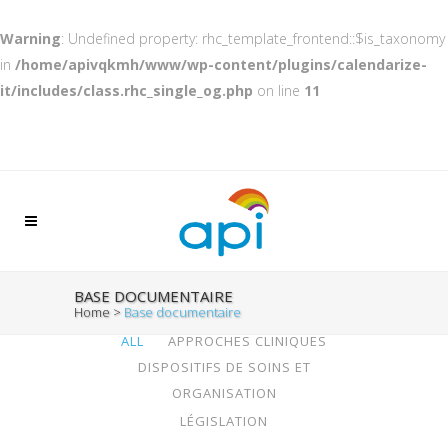
Warning
: Undefined property: rhc_template_frontend::$is_taxonomy
in
/home/apivqkmh/www/wp-content/plugins/calendarize-
it/includes/class.rhc_single_og.php
on line
11
BASE DOCUMENTAIRE
Home
>
Base documentaire
ALL
APPROCHES CLINIQUES
DISPOSITIFS DE SOINS ET
ORGANISATION
LÉGISLATION