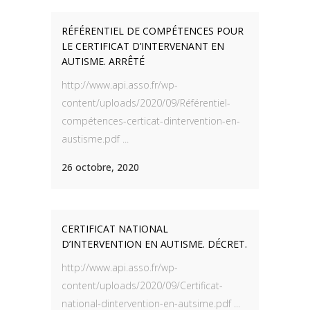
RÉFÉRENTIEL DE COMPÉTENCES POUR
LE CERTIFICAT D’INTERVENANT EN
AUTISME. ARRÊTÉ
http://www.api.asso.fr/wp-
content/uploads/2020/09/Référentiel-
compétences-certicat-dintervention-en-
austisme.pdf ...
26 octobre, 2020
CERTIFICAT NATIONAL
D’INTERVENTION EN AUTISME. DÉCRET.
http://www.api.asso.fr/wp-
content/uploads/2020/09/Certificat-
national-dintervention-en-autsime.pdf ...