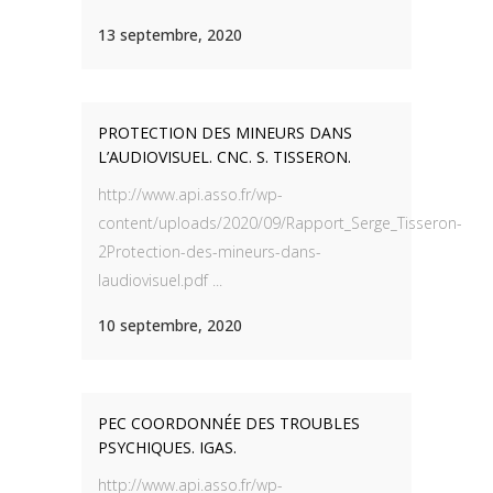
13 septembre, 2020
PROTECTION DES MINEURS DANS
L’AUDIOVISUEL. CNC. S. TISSERON.
http://www.api.asso.fr/wp-
content/uploads/2020/09/Rapport_Serge_Tisseron-
2Protection-des-mineurs-dans-
laudiovisuel.pdf ...
10 septembre, 2020
PEC COORDONNÉE DES TROUBLES
PSYCHIQUES. IGAS.
http://www.api.asso.fr/wp-