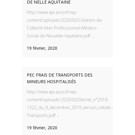
DE NELLE AQUITAINE
http://www.api.asso.fr/wp-
content/uploads/2020/02/Création-du-
Collectif-Inter-Professionnel-Médico-
Social-de-Nouvelle-Aquitaine.pdf ...
19 février, 2020
PEC FRAIS DE TRANSPORTS DES
MINEURS HOSPITALISÉS
http://www.api.asso.fr/wp-
content/uploads/2020/02/Décret_n°2019-
1322_du_9_décembre_2019_version_initiale.-
Transports.pdf ...
19 février, 2020