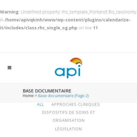
Warning
: Undefined property: rhc_template_frontend::$is_taxonomy
in
/home/apivqkmh/www/wp-content/plugins/calendarize-
it/includes/class.rhc_single_og.php
on line
11
BASE DOCUMENTAIRE
Home
>
Base documentaire
(Page 2)
ALL
APPROCHES CLINIQUES
DISPOSITIFS DE SOINS ET
ORGANISATION
LÉGISLATION