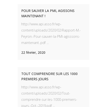
POUR SAUVER LA PMI, AGISSONS
MAINTENANT !
http://www.api.asso.fr/wp-
content/uploads/2020/02/Rapport-M.-
Peyron.-Pour-sauver-la-PMI-agisssons-
maintenant..pdf ...
22 février, 2020
TOUT COMPRENDRE SUR LES 1000
PREMIERS JOURS
http://www.api.asso.fr/wp-
content/uploads/2020/02/Tout-
comprendre-sur-les-1000-premiers-
jours.-Oct.-2019.pdf ...