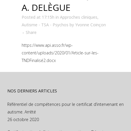
A. DELÈGUE
Posted at 17:15h
in
Approches cliniques
,
Autisme - TSA - Psychos
by
Yvonne Coinçon
Share
https://www.api.asso.fr/wp-
content/uploads/2020/01/Article-sur-les-
TNDFinalisé2.docx
NOS DERNIERS ARTICLES
Référentiel de compétences pour le certificat d’intervenant en
autisme. Arrêté
26 octobre 2020