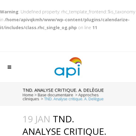
Warning
: Undefined property: rhc_template_frontend::$is_taxonomy
in
/home/apivqkmh/www/wp-content/plugins/calendarize-
it/includes/class.rhc_single_og.php
on line
11
TND. ANALYSE CRITIQUE. A. DELÈGUE
Home
>
Base documentaire
>
Approches
cliniques
>
TND. Analyse critique. A. Delègue
19 JAN
TND.
ANALYSE CRITIQUE.