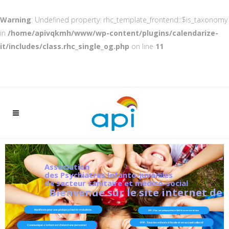
Warning
: Undefined property: rhc_template_frontend::$is_taxonomy
in
/home/apivqkmh/www/wp-content/plugins/calendarize-
it/includes/class.rhc_single_og.php
on line
11
Association
des Psychiatres Infanto-juvéniles
de secteur sanitaire et médico-social
Bienvenue sur le site internet de l
Manifeste pour une pédopsychiatrie revitalisée.
FFP : Pour une pédopsychiatrie libérée au service de tous
FFP : Tous les enfants à l'école et en accueil collectif
Communiqué. L'enfant est d'abord une personne!