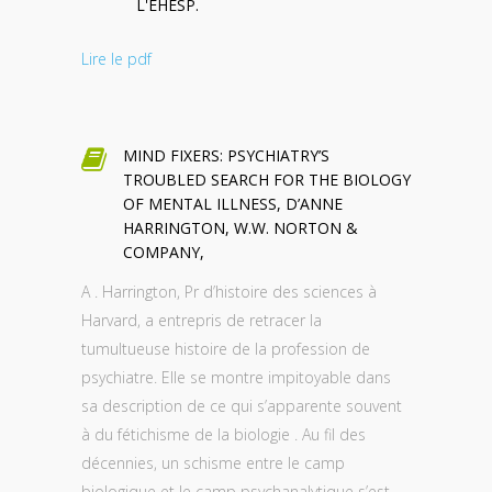
L'EHESP.
Lire le pdf
MIND FIXERS: PSYCHIATRY’S
TROUBLED SEARCH FOR THE BIOLOGY
OF MENTAL ILLNESS, D’ANNE
HARRINGTON, W.W. NORTON &
COMPANY,
A . Harrington, Pr d’histoire des sciences à
Harvard, a entrepris de retracer la
tumultueuse histoire de la profession de
psychiatre. Elle se montre impitoyable dans
sa description de ce qui s’apparente souvent
à du fétichisme de la biologie . Au fil des
décennies, un schisme entre le camp
biologique et le camp psychanalytique s’est