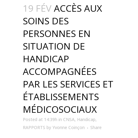
19 FÉV
ACCÈS AUX
SOINS DES
PERSONNES EN
SITUATION DE
HANDICAP
ACCOMPAGNÉES
PAR LES SERVICES ET
ÉTABLISSEMENTS
MÉDICOSOCIAUX
Posted at 14:39h
in
CNSA
,
Handicap
,
RAPPORTS
by
Yvonne Coinçon
Share