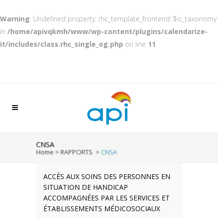
Warning
: Undefined property: rhc_template_frontend::$is_taxonomy
in
/home/apivqkmh/www/wp-content/plugins/calendarize-
it/includes/class.rhc_single_og.php
on line
11
CNSA
Home
>
RAPPORTS
>
CNSA
ACCÈS AUX SOINS DES PERSONNES EN
SITUATION DE HANDICAP
ACCOMPAGNÉES PAR LES SERVICES ET
ÉTABLISSEMENTS MÉDICOSOCIAUX