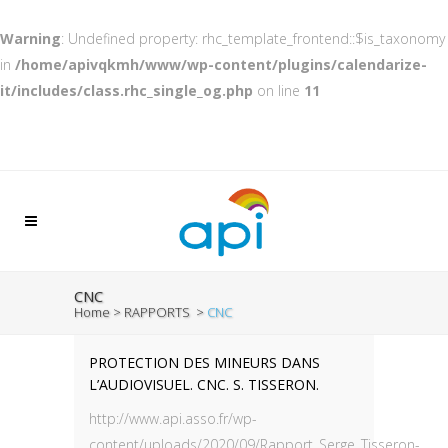
Warning
: Undefined property: rhc_template_frontend::$is_taxonomy
in
/home/apivqkmh/www/wp-content/plugins/calendarize-
it/includes/class.rhc_single_og.php
on line
11
CNC
Home
>
RAPPORTS
>
CNC
PROTECTION DES MINEURS DANS
L’AUDIOVISUEL. CNC. S. TISSERON.
http://www.api.asso.fr/wp-
content/uploads/2020/09/Rapport_Serge_Tisseron-