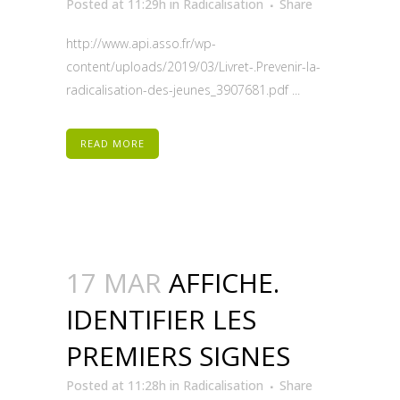
Posted at 11:29h
in
Radicalisation
Share
http://www.api.asso.fr/wp-
content/uploads/2019/03/Livret-.Prevenir-la-
radicalisation-des-jeunes_3907681.pdf ...
READ MORE
17 MAR
AFFICHE.
IDENTIFIER LES
PREMIERS SIGNES
Posted at 11:28h
in
Radicalisation
Share