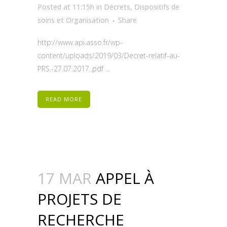
Posted at 11:15h
in
Décrets
,
Dispositifs de
soins et Organisation
Share
http://www.api.asso.fr/wp-
content/uploads/2019/03/Decret-relatif-au-
PRS.-27.07.2017..pdf ...
READ MORE
17 MAR
APPEL À
PROJETS DE
RECHERCHE