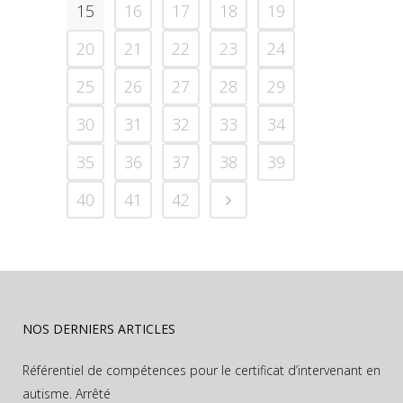
15
16
17
18
19
20
21
22
23
24
25
26
27
28
29
30
31
32
33
34
35
36
37
38
39
40
41
42
NOS DERNIERS ARTICLES
Référentiel de compétences pour le certificat d’intervenant en
autisme. Arrêté