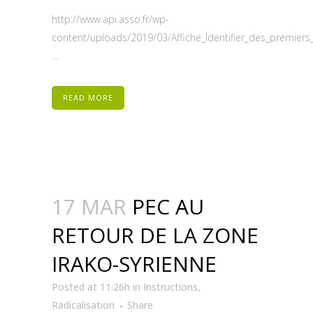
http://www.api.asso.fr/wp-
content/uploads/2019/03/Affiche_Identifier_des_premiers_
...
READ MORE
17 MAR
PEC AU
RETOUR DE LA ZONE
IRAKO-SYRIENNE
Posted at 11:26h
in
Instructions
,
Radicalisation
Share