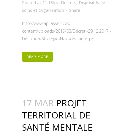
Posted at 11:18h
in
Décrets
,
Dispositifs de
soins et Organisation
Share
http://www.api.asso.fr/wp-
content/uploads/2019/03/Décret.-29.12.2017.-
Définition-Stratégie-Nale-de-sante..pdf ...
READ MORE
17 MAR
PROJET
TERRITORIAL DE
SANTÉ MENTALE