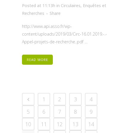
Posted at 11:13h
in
Circulaires
,
Enquêtes et
Recherches
Share
http://www.api.asso.fr/wp-
content/uploads/2019/03/Circ-16.01.2019.-.-
Appel-projets-de-recherche..pdf ...
READ MORE
1
2
3
4
5
6
7
8
9
10
11
12
13
14