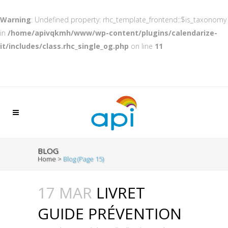
Warning
: Undefined property: rhc_template_frontend::$is_taxonomy
in
/home/apivqkmh/www/wp-content/plugins/calendarize-
it/includes/class.rhc_single_og.php
on line
11
BLOG
Home
>
Blog
(Page 15)
17 MAR
LIVRET
GUIDE PRÉVENTION