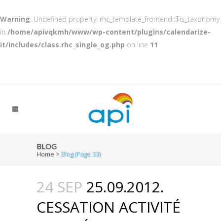
Warning
: Undefined property: rhc_template_frontend::$is_taxonomy
in
/home/apivqkmh/www/wp-content/plugins/calendarize-
it/includes/class.rhc_single_og.php
on line
11
BLOG
Home
>
Blog
(Page 33)
24 SEP
25.09.2012.
CESSATION ACTIVITÉ