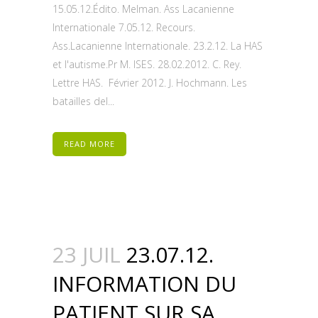
15.05.12.Édito. Melman. Ass Lacanienne
Internationale 7.05.12. Recours.
Ass.Lacanienne Internationale. 23.2.12. La HAS
et l'autisme.Pr M. ISES. 28.02.2012. C. Rey.
Lettre HAS. Février 2012. J. Hochmann. Les
batailles del...
READ MORE
23 JUIL
23.07.12.
INFORMATION DU
PATIENT SUR SA