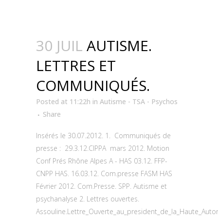
30 JUIL
AUTISME.
LETTRES ET
COMMUNIQUÉS.
Posted at 11:22h
in
Autisme - TSA - Psychos
Share
Insérés le 30.07.2012. 1. Communiqués de
presse : 29.3.12.CIPPA mars 2012. Motion
Conf Prés Rhône Alpes A - HAS 03.12. FFP-
CNPP HAS. 16.03.12. Com.presse FASM HAS
Février 2012. Com.Presse. SPP. Autisme et
psychanalyse 2. Lettres ouvertes.
Assouline.Lettre_Ouverte_au_president_de_la_Haute_Auto