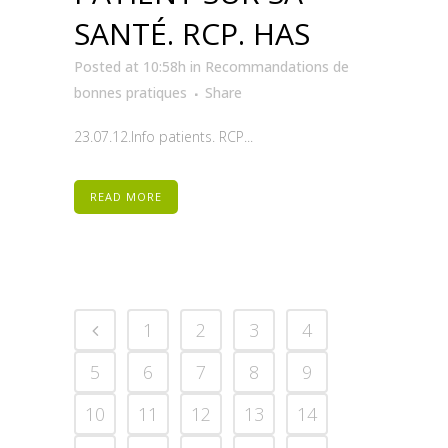
SANTÉ. RCP. HAS
Posted at 10:58h
in
Recommandations de
bonnes pratiques
Share
23.07.12.Info patients. RCP...
READ MORE
1
2
3
4
5
6
7
8
9
10
11
12
13
14