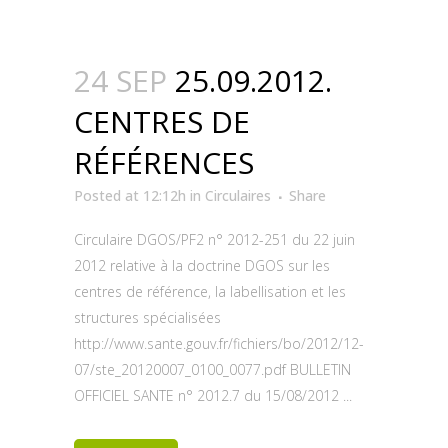
24 SEP
25.09.2012.
CENTRES DE
RÉFÉRENCES
Posted at 12:12h
in
Circulaires
Share
Circulaire DGOS/PF2 n° 2012-251 du 22 juin
2012 relative à la doctrine DGOS sur les
centres de référence, la labellisation et les
structures spécialisées
http://www.sante.gouv.fr/fichiers/bo/2012/12-
07/ste_20120007_0100_0077.pdf BULLETIN
OFFICIEL SANTE n° 2012.7 du 15/08/2012 ...