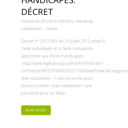
DÉCRET
Posted at 09:22h
in
Décrets
,
Handicap
,
Législation
Share
Décret n° 2012-903 du 23 juillet 2012 relatif à
l'aide individuelle et à l'aide mutualisée
apportées aux élèves handicapés
http://www.legifrance.gouv.fr/affichTexte.do?
cidTexte=JORFTEXT000026221102&dateTexte=&categorieL
Aide mutualisée : = une personne pour
plusieurs élèves Aide individuelle = une
personne pour un élève...
READ MORE