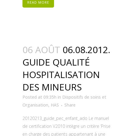
READ MORE
06 AOÛT
06.08.2012.
GUIDE QUALITÉ
HOSPITALISATION
DES MINEURS
Posted at 09:35h
in
Dispositifs de soins et
Organisation
,
HAS
Share
20120213_guide_pec_enfant_ado Le manuel
de certification V2010 intègre un critère ‘Prise
en charge des patients appartenant à une