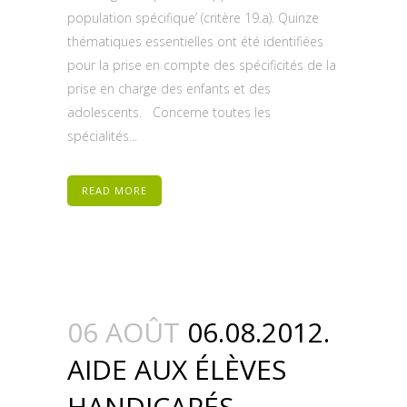
population spécifique’ (critère 19.a). Quinze
thématiques essentielles ont été identifiées
pour la prise en compte des spécificités de la
prise en charge des enfants et des
adolescents. Concerne toutes les
spécialités...
READ MORE
06 AOÛT
06.08.2012.
AIDE AUX ÉLÈVES
HANDICAPÉS.