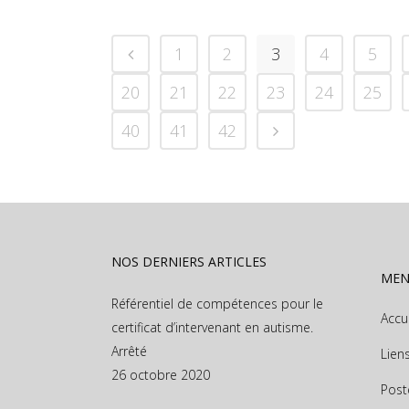
1
2
3
4
5
20
21
22
23
24
25
40
41
42
NOS DERNIERS ARTICLES
ME
Référentiel de compétences pour le
Accu
certificat d’intervenant en autisme.
Arrêté
Lien
26 octobre 2020
Post