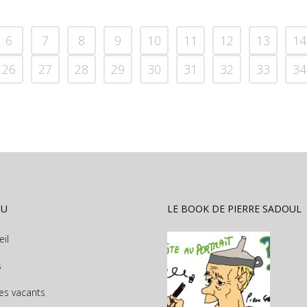
6
7
8
9
10
11
12
13
14
26
27
28
29
30
31
32
33
34
NU
LE BOOK DE PIERRE SADOUL
eil
s
es vacants