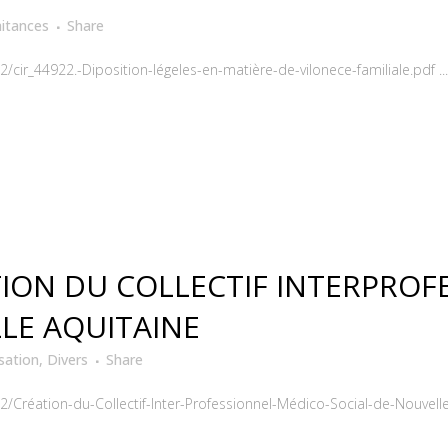
aitances
Share
cir_44922.-Diposition-légeles-en-matière-de-vilonece-familiale.pdf ...
ION DU COLLECTIF INTERPROF
LE AQUITAINE
sation
,
Divers
Share
Création-du-Collectif-Inter-Professionnel-Médico-Social-de-Nouvelle-