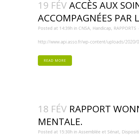
19 FÉV
ACCÈS AUX SOI
ACCOMPAGNÉES PAR LE
Posted at 14:39h
in
CNSA
,
Handicap
,
RAPPORTS
http://www.api.asso.fr/wp-content/uploads/2020/0
READ MORE
18 FÉV
RAPPORT WONNE
MENTALE.
Posted at 15:30h
in
Assemblée et Sénat
,
Disposit