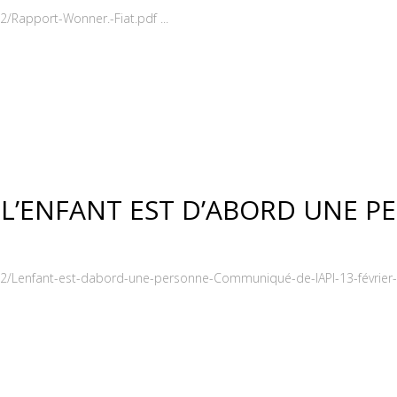
/Rapport-Wonner.-Fiat.pdf ...
L’ENFANT EST D’ABORD UNE P
02/Lenfant-est-dabord-une-personne-Communiqué-de-lAPI-13-février-2