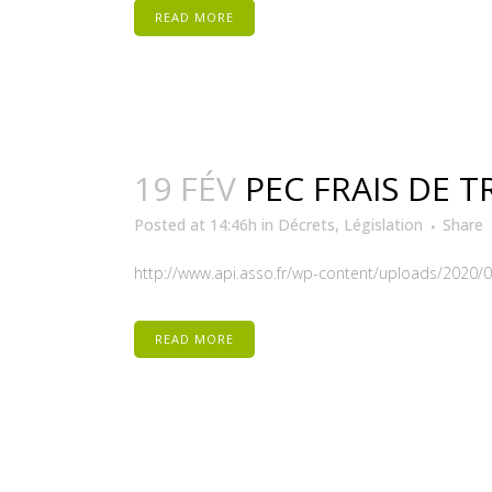
READ MORE
19 FÉV
PEC FRAIS DE 
Posted at 14:46h
in
Décrets
,
Législation
Share
http://www.api.asso.fr/wp-content/uploads/2020/0
READ MORE