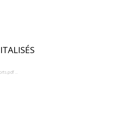
ITALISÉS
ts.pdf ...