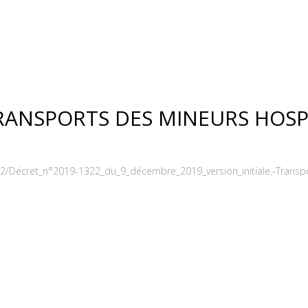
TRANSPORTS DES MINEURS HOSP
2/Décret_n°2019-1322_du_9_décembre_2019_version_initiale.-Transpor