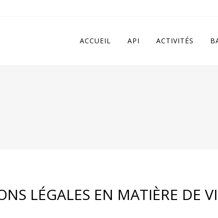
 in
/home/apivqkmh/www/wp-content/plugins/calendarize-it/in
ACCUEIL
API
ACTIVITÉS
B
IONS LÉGALES EN MATIÈRE DE V