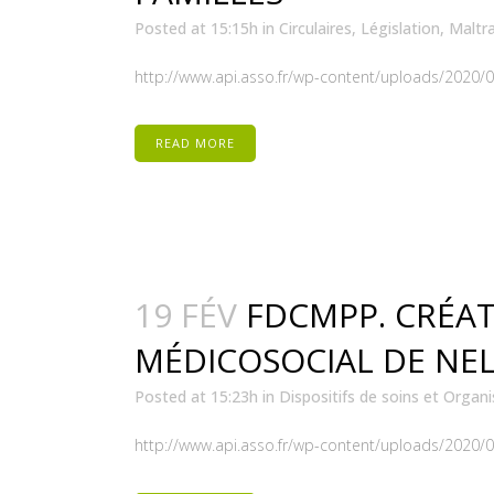
Posted at 15:15h
in
Circulaires
,
Législation
,
Maltr
http://www.api.asso.fr/wp-content/uploads/2020/02/
READ MORE
19 FÉV
FDCMPP. CRÉAT
MÉDICOSOCIAL DE NEL
Posted at 15:23h
in
Dispositifs de soins et Organi
http://www.api.asso.fr/wp-content/uploads/2020/02/