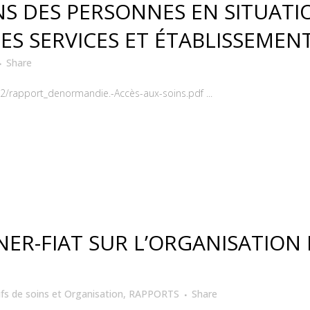
NS DES PERSONNES EN SITUAT
S SERVICES ET ÉTABLISSEMEN
Share
2/rapport_denormandie.-Accès-aux-soins.pdf ...
R-FIAT SUR L’ORGANISATION 
ifs de soins et Organisation
,
RAPPORTS
Share