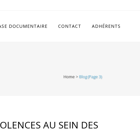
cludes/class.rhc_single_og.php
on line
11
ASE DOCUMENTAIRE
CONTACT
ADHÉRENTS
Home
>
Blog
(Page 3)
IOLENCES AU SEIN DES