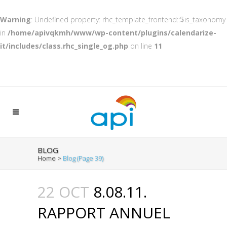
Warning
: Undefined property: rhc_template_frontend::$is_taxonomy
in
/home/apivqkmh/www/wp-content/plugins/calendarize-
it/includes/class.rhc_single_og.php
on line
11
BLOG
Home
>
Blog
(Page 39)
22 OCT
8.08.11.
RAPPORT ANNUEL