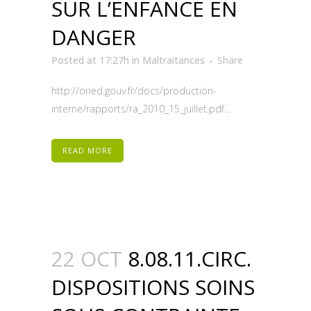
SUR L’ENFANCE EN
DANGER
Posted at 17:27h
in
Maltraitances
Share
http://oned.gouv.fr/docs/production-
interne/rapports/ra_2010_15_juillet.pdf...
READ MORE
22 OCT
8.08.11.CIRC.
DISPOSITIONS SOINS