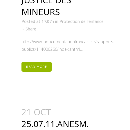
MINEURS
Posted at 17:07h
in
Protection de l'enfance
Share
http://www.ladocumentationfrancaise.fr/rapports-
publics/114000266/index.shtml...
READ MORE
21 OCT
25.07.11.ANESM.