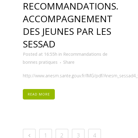
RECOMMANDATIONS.
ACCOMPAGNEMENT
DES JEUNES PAR LES
SESSAD
Posted at 16:55h
in
Recommandations de
bonnes pratiques
Share
http://www.anesm.sante.gouv.fr/IMG/pdf/Anesm_sessad4_w
READ MORE
1
2
3
4