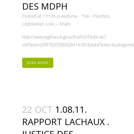
DES MDPH
Posted at 17:13h
in
Autisme - TSA - Psychos
,
Législation
,
Lois
Share
http://www.legifrance.gouv.fr/affichTexte.do?
cidTexte=JORFTEXT000024414181&dateTexte=&categorieLi
READ MORE
22 OCT
1.08.11.
RAPPORT LACHAUX .
JUSTICE DES