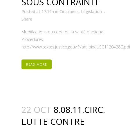
SOUS CONTRAINTE
Posted at 17:19h
in
Circulaires
,
Législation
Share
Modifications du code de la santé publique.
Procédures.
http://www.textes.justice.gouv.fr/art_pix/JUSC1120428C.pdf.
READ MORE
22 OCT
8.08.11.CIRC.
LUTTE CONTRE