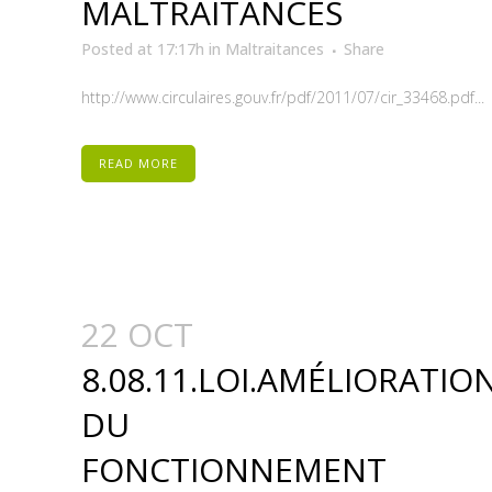
MALTRAITANCES
Posted at 17:17h
in
Maltraitances
Share
http://www.circulaires.gouv.fr/pdf/2011/07/cir_33468.pdf...
READ MORE
22 OCT
8.08.11.LOI.AMÉLIORATIO
DU
FONCTIONNEMENT