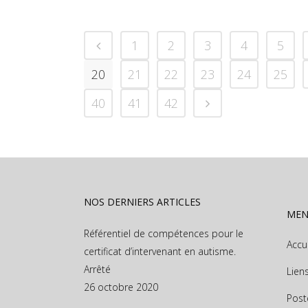
1
2
3
4
5
20
21
22
23
24
25
40
41
42
NOS DERNIERS ARTICLES
ME
Référentiel de compétences pour le
Accu
certificat d’intervenant en autisme.
Arrêté
Lien
26 octobre 2020
Post