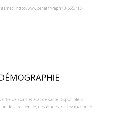
nternet : http://www.senat.fr/rap/r13-655/r13-
O DÉMOGRAPHIE
, offre de soins et état de santé Disponible sur
on de la recherche, des études, de l'évaluation et