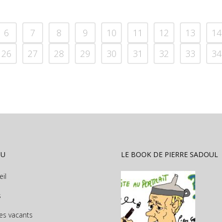
6
7
8
9
10
11
12
13
14
26
27
28
29
30
31
32
33
34
NU
LE BOOK DE PIERRE SADOUL
eil
s
es vacants