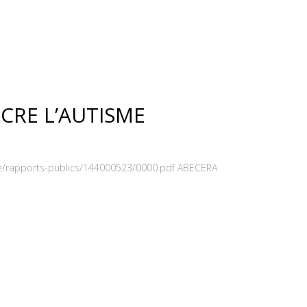
NCRE L’AUTISME
orage/rapports-publics/144000523/0000.pdf ABECERA