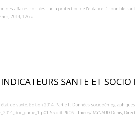
 des affaires sociales sur la protection de l'enfance Disponible sur I
is, 2014, 126 p. ...
S. INDICATEURS SANTE ET SOCI
et état de santé. Edition 2014. Partie I : Données sociodémographiques
rir_2014_doc_partie_1-p01-55.pdf PROST Thierry/RAYNAUD Denis, Directi