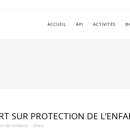
 in
/home/apivqkmh/www/wp-content/plugins/calendarize-it/in
ACCUEIL
API
ACTIVITÉS
B
ORT SUR PROTECTION DE L’ENF
on de l'enfance
Share