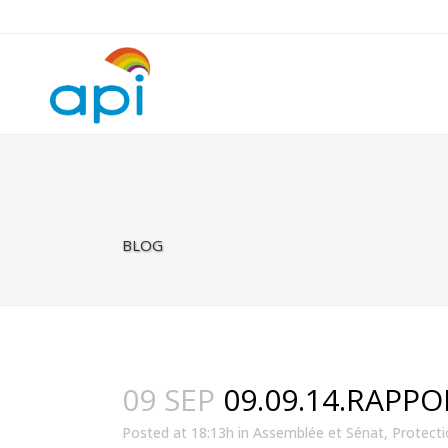
Warning
: Undefined property: rhc_template_frontend::$is_taxonomy
BLOG
09 SEP
09.09.14.RAPP
Posted at 18:13h
in
Assemblée et Sénat
,
Protecti