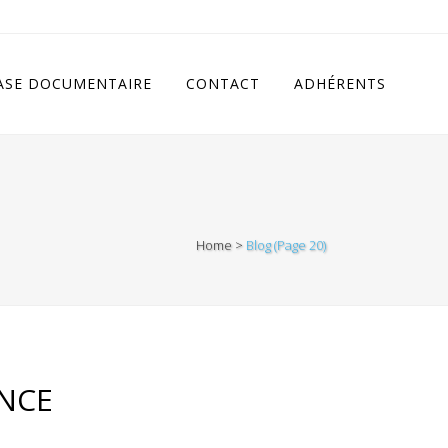
cludes/class.rhc_single_og.php
on line
11
ASE DOCUMENTAIRE
CONTACT
ADHÉRENTS
Home
>
Blog
(Page 20)
ANCE