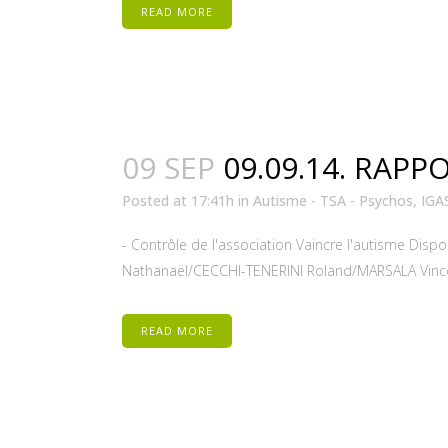
READ MORE
09 SEP
09.09.14. RAP
Posted at 17:41h
in
Autisme - TSA - Psychos
,
IGA
- Contrôle de l'association Vaincre l'autisme Dis
Nathanaël/CECCHI-TENERINI Roland/MARSALA Vincent, 
READ MORE