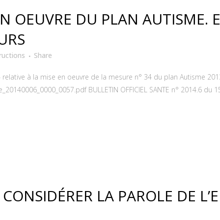
 EN OEUVRE DU PLAN AUTISME.
URS
ructions
Share
elative à la mise en oeuvre de la mesure n° 34 du plan Autisme 2013
ste_20140006_0000_0057.pdf BULLETIN OFFICIEL SANTE n° 2014.6 du 15
: CONSIDÉRER LA PAROLE DE L’