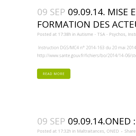
09 SEP
09.09.14. MISE
FORMATION DES ACTE
Posted at 17:38h
in
Autisme - TSA - Psychos
,
Inst
Instruction DGS/MC4 n° 2014-163 du 20 mai 2014 r
http://www.sante.gouv.fr/fichiers/bo/2014/14-06/
READ MORE
09 SEP
09.09.14.ONED 
Posted at 17:32h
in
Maltraitances
,
ONED
Share