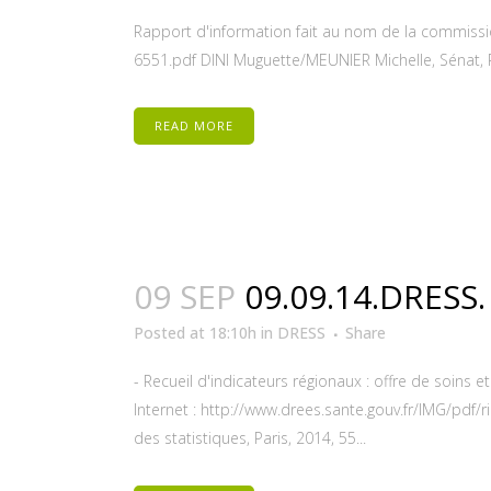
Rapport d'information fait au nom de la commission
6551.pdf DINI Muguette/MEUNIER Michelle, Sénat, Par
READ MORE
09 SEP
09.09.14.DRES
Posted at 18:10h
in
DRESS
Share
- Recueil d'indicateurs régionaux : offre de soins 
Internet : http://www.drees.sante.gouv.fr/IMG/pdf/
des statistiques, Paris, 2014, 55...