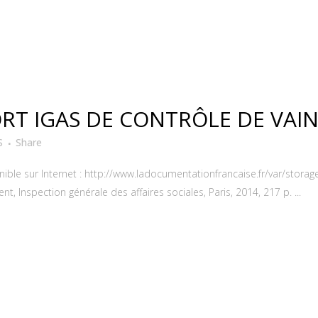
PORT IGAS DE CONTRÔLE DE VAI
S
Share
ponible sur Internet : http://www.ladocumentationfrancaise.fr/var/st
Inspection générale des affaires sociales, Paris, 2014, 217 p. ...