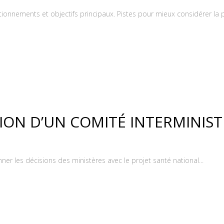
tionnements et objectifs principaux. Pistes pour mieux considérer la pa
TION D’UN COMITÉ INTERMINIST
er les décisions des ministères avec le projet santé national...