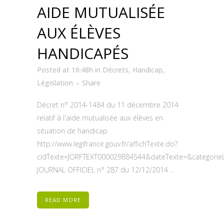
AIDE MUTUALISÉE
AUX ÉLÈVES
HANDICAPÉS
Posted at 16:48h
in
Décrets
,
Handicap
,
Législation
Share
Décret n° 2014-1484 du 11 décembre 2014
relatif à l'aide mutualisée aux élèves en
situation de handicap
http://www.legifrance.gouv.fr/affichTexte.do?
cidTexte=JORFTEXT000029884544&dateTexte=&categorieL
JOURNAL OFFICIEL n° 287 du 12/12/2014 ...
READ MORE