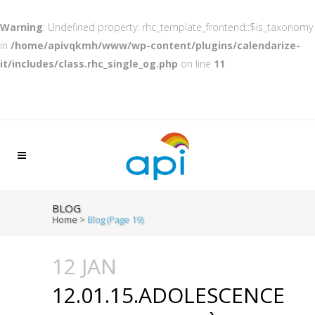
Warning
: Undefined property: rhc_template_frontend::$is_taxonomy
in
/home/apivqkmh/www/wp-content/plugins/calendarize-
it/includes/class.rhc_single_og.php
on line
11
BLOG
Home
>
Blog
(Page 19)
12 JAN
12.01.15.ADOLESCENCE