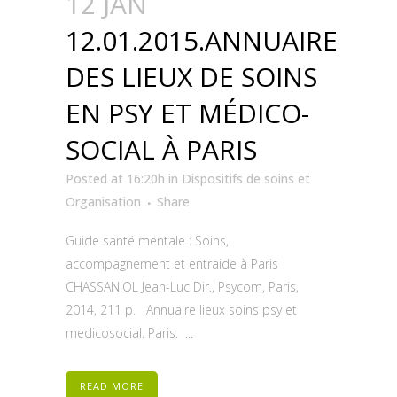
12 JAN
12.01.2015.ANNUAIRE
DES LIEUX DE SOINS
EN PSY ET MÉDICO-
SOCIAL À PARIS
Posted at 16:20h
in
Dispositifs de soins et
Organisation
Share
Guide santé mentale : Soins,
accompagnement et entraide à Paris
CHASSANIOL Jean-Luc Dir., Psycom, Paris,
2014, 211 p. Annuaire lieux soins psy et
medicosocial. Paris. ...
READ MORE