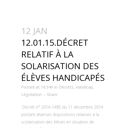
12 JAN
12.01.15.DÉCRET
RELATIF À LA
SOLARISATION DES
ÉLÈVES HANDICAPÉS
Posted at 16:34h
in
Décrets
,
Handicap
,
Législation
Share
Décret n° 2014-1485 du 11 décembre 2014
portant diverses dispositions relatives à la
scolarisation des élèves en situation de