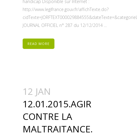
handicap Disponible sur Internet :
http://www.legifrance.gouv.fr/affichTexte.do?
cidTexte=JORFTEXT000029884555&dateTexte=&categorieL
JOURNAL OFFICIEL n° 287 du 12/12/2014 ...
READ MORE
12 JAN
12.01.2015.AGIR
CONTRE LA
MALTRAITANCE.