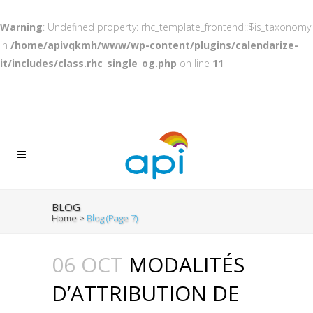
Warning
: Undefined property: rhc_template_frontend::$is_taxonomy
in
/home/apivqkmh/www/wp-content/plugins/calendarize-
it/includes/class.rhc_single_og.php
on line
11
BLOG
Home
>
Blog
(Page 7)
06 OCT
MODALITÉS
D’ATTRIBUTION DE