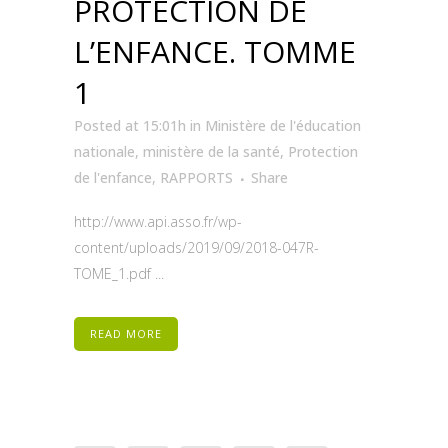
PROTECTION DE
L’ENFANCE. TOMME
1
Posted at 15:01h
in
Ministère de l'éducation
nationale
,
ministère de la santé
,
Protection
de l'enfance
,
RAPPORTS
Share
http://www.api.asso.fr/wp-
content/uploads/2019/09/2018-047R-
TOME_1.pdf ...
READ MORE