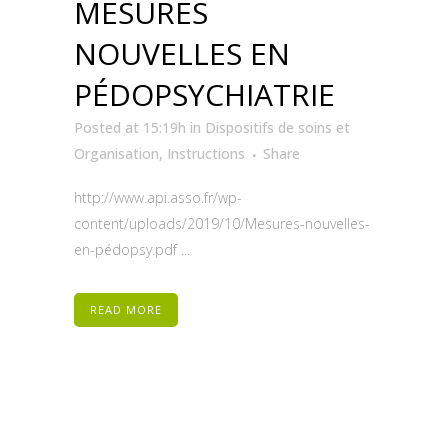
MESURES
NOUVELLES EN
PÉDOPSYCHIATRIE
Posted at 15:19h
in
Dispositifs de soins et
Organisation
,
Instructions
Share
http://www.api.asso.fr/wp-
content/uploads/2019/10/Mesures-nouvelles-
en-pédopsy.pdf ...
READ MORE