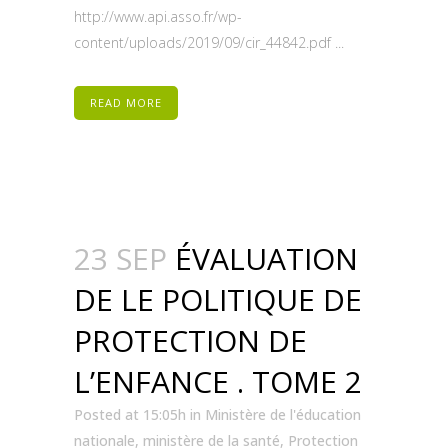
http://www.api.asso.fr/wp-
content/uploads/2019/09/cir_44842.pdf ...
READ MORE
23 SEP
ÉVALUATION
DE LE POLITIQUE DE
PROTECTION DE
L’ENFANCE . TOME 2
Posted at 15:05h
in
Ministère de l'éducation
nationale
,
ministère de la santé
,
Protection