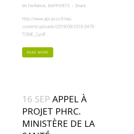
de l'enfance
,
RAPPORTS
Share
http://www.api.asso.fr/wp-
content/uploads/2019/09/2018-047R-
TOME_2.pdf ...
READ MORE
16 SEP
APPEL À
PROJET PHRC.
MINISTÈRE DE LA