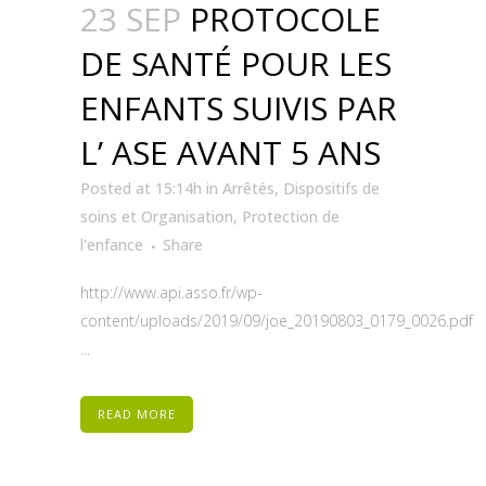
23 SEP
PROTOCOLE
DE SANTÉ POUR LES
ENFANTS SUIVIS PAR
L’ ASE AVANT 5 ANS
Posted at 15:14h
in
Arrêtés
,
Dispositifs de
soins et Organisation
,
Protection de
l'enfance
Share
http://www.api.asso.fr/wp-
content/uploads/2019/09/joe_20190803_0179_0026.pdf
...
READ MORE