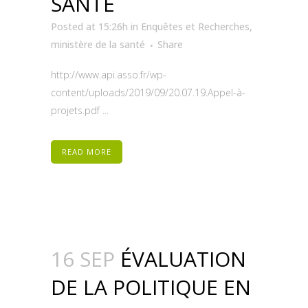
SANTÉ
Posted at 15:26h
in
Enquêtes et Recherches
,
ministère de la santé
Share
http://www.api.asso.fr/wp-
content/uploads/2019/09/20.07.19.Appel-à-
projets.pdf ...
READ MORE
16 SEP
ÉVALUATION
DE LA POLITIQUE EN