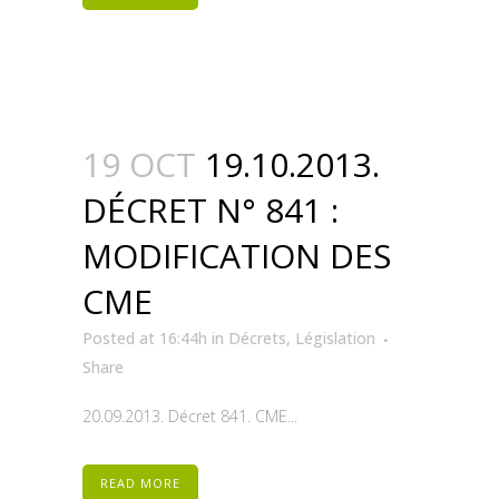
19 OCT
19.10.2013.
DÉCRET N° 841 :
MODIFICATION DES
CME
Posted at 16:44h
in
Décrets
,
Législation
Share
20.09.2013. Décret 841. CME...
READ MORE