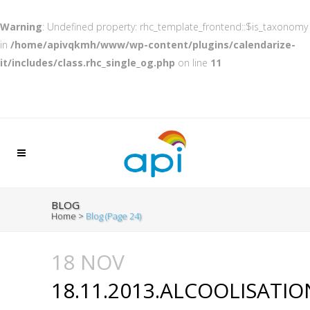
Warning
: Undefined property: rhc_template_frontend::$is_taxonomy
in
/home/apivqkmh/www/wp-content/plugins/calendarize-
it/includes/class.rhc_single_og.php
on line
11
BLOG
Home
>
Blog
(Page 24)
18 NOV
18.11.2013.ALCOOLISATIO