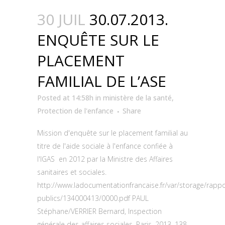
30 JUIL
30.07.2013.
ENQUÊTE SUR LE
PLACEMENT
FAMILIAL DE L’ASE
Posted at 14:58h
in
ministère de la santé
,
Protection de l'enfance
Share
Mission d'enquête sur le placement familial au
titre de l'aide sociale à l'enfance confiée à
l'IGAS en 2012 par la Ministre des Affaires
sanitaires et sociales.
http://www.ladocumentationfrancaise.fr/var/storage/rappo
publics/134000413/0000.pdf PAUL
Stéphane/VERRIER Bernard, Inspection
générale des affaires sociales, Paris, 2013, 138