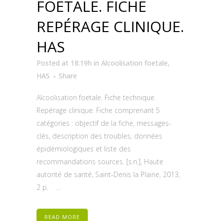
FOETALE. FICHE
REPÉRAGE CLINIQUE.
HAS
Posted at 18:19h
in
Alcoolisation foetale
,
HAS
Share
Alcoolisation foetale. Fiche technique.
Repérage clinique. Fiche comprenant 5
catégories : objectif de la fiche, messages-
clés, description des troubles, données
épidémiologiques et liste des
recommandations sources. [s.n.], Haute
autorité de santé, Saint-Denis la Plaine, 2013,
2 p. ...
READ MORE