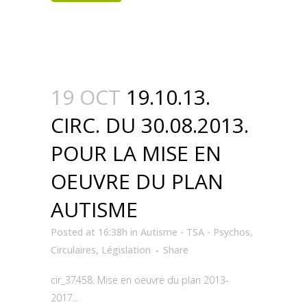
19 OCT
19.10.13.
CIRC. DU 30.08.2013.
POUR LA MISE EN
OEUVRE DU PLAN
AUTISME
Posted at 16:38h
in
Autisme - TSA - Psychos
,
Circulaires
,
Législation
Share
cir_37458. Mise en oeuvre du plan 2013-
2017...