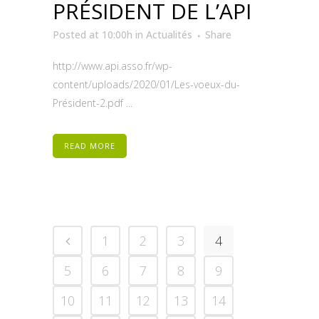
PRÉSIDENT DE L’API
Posted at 10:00h
in
Actualités
Share
http://www.api.asso.fr/wp-
content/uploads/2020/01/Les-voeux-du-
Président-2.pdf ...
READ MORE
1
2
3
4
5
6
7
8
9
10
11
12
13
14