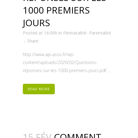
1000 PREMIERS
JOURS
Posted at 16:00h
in
Périnatalité- Parentalité
Share
http://www.api.asso.fr/wp-
content/uploads/2020/02/Questions-
réponses-sur-les-1000-premiers-jours.pdf ...
READ MORE
15 FÉV
COMMENT