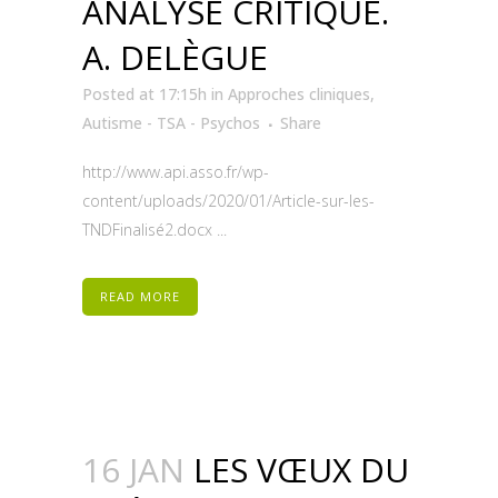
ANALYSE CRITIQUE.
A. DELÈGUE
Posted at 17:15h
in
Approches cliniques
,
Autisme - TSA - Psychos
Share
http://www.api.asso.fr/wp-
content/uploads/2020/01/Article-sur-les-
TNDFinalisé2.docx ...
READ MORE
16 JAN
LES VŒUX DU