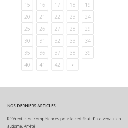
15
16
17
18
19
20
21
22
23
24
25
26
27
28
29
30
31
32
33
34
35
36
37
38
39
40
41
42
NOS DERNIERS ARTICLES
Référentiel de compétences pour le certificat d’intervenant en
autisme. Arrêté