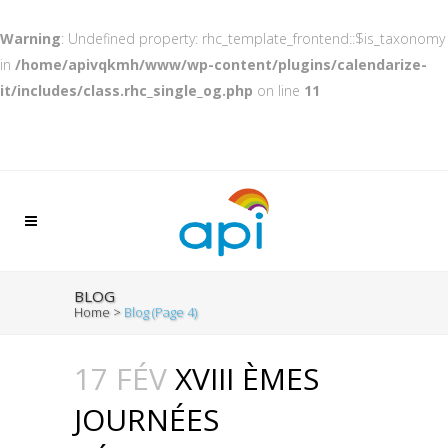
Warning
: Undefined property: rhc_template_frontend::$is_taxonomy
in
/home/apivqkmh/www/wp-content/plugins/calendarize-
it/includes/class.rhc_single_og.php
on line
11
BLOG
Home
>
Blog
(Page 4)
17 FÉV
XVIII ÈMES
JOURNÉES