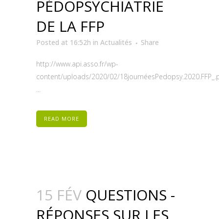
PÉDOPSYCHIATRIE
DE LA FFP
Posted at 16:52h
in
Actualités
Share
http://www.api.asso.fr/wp-
content/uploads/2020/02/18journéesPedopsy.2020.FFP_.
...
READ MORE
15 FÉV
QUESTIONS -
RÉPONSES SUR LES