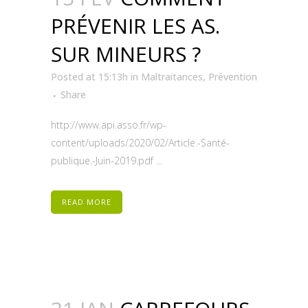
PRÉVENIR LES AS.
SUR MINEURS ?
Posted at 15:13h
in
Maltraitances
,
Prévention
Share
http://www.api.asso.fr/wp-
content/uploads/2020/02/Article.-Santé-
publique.-Juin-2019.pdf ...
READ MORE