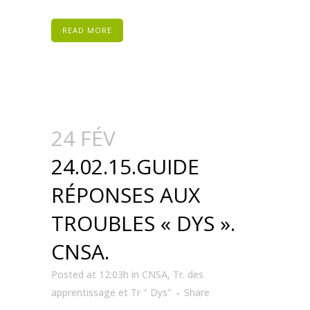
READ MORE
24 FÉV
24.02.15.GUIDE
RÉPONSES AUX
TROUBLES « DYS ».
CNSA.
Posted at 12:03h
in
CNSA
,
Tr. des
apprentissage et Tr " Dys"
Share