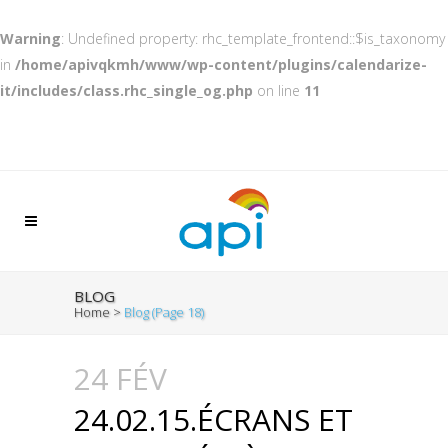
Warning
: Undefined property: rhc_template_frontend::$is_taxonomy
in
/home/apivqkmh/www/wp-content/plugins/calendarize-
it/includes/class.rhc_single_og.php
on line
11
BLOG
Home
>
Blog
(Page 18)
24 FÉV
24.02.15.ÉCRANS ET