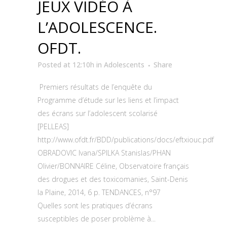
JEUX VIDÉO À
L’ADOLESCENCE.
OFDT.
Posted at 12:10h
in
Adolescents
Share
Premiers résultats de l’enquête du
Programme d’étude sur les liens et l’impact
des écrans sur l’adolescent scolarisé
[PELLEAS]
http://www.ofdt.fr/BDD/publications/docs/eftxiouc.pdf
OBRADOVIC Ivana/SPILKA Stanislas/PHAN
Olivier/BONNAIRE Céline, Observatoire français
des drogues et des toxicomanies, Saint-Denis
la Plaine, 2014, 6 p. TENDANCES, n°97
Quelles sont les pratiques d’écrans
susceptibles de poser problème à...