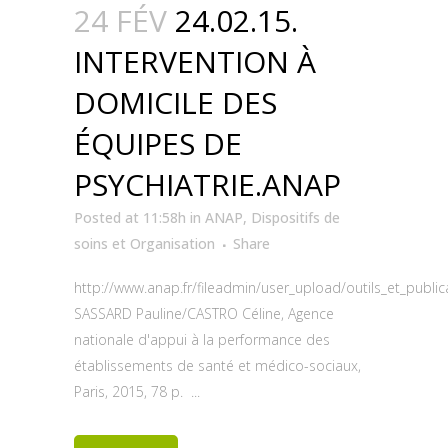
24 FÉV
24.02.15.
INTERVENTION À
DOMICILE DES
ÉQUIPES DE
PSYCHIATRIE.ANAP
Posted at 11:58h
in
ANAP
,
Dispositifs de
soins et Organisation
Share
http://www.anap.fr/fileadmin/user_upload/outils_et_public
SASSARD Pauline/CASTRO Céline, Agence
nationale d'appui à la performance des
établissements de santé et médico-sociaux,
Paris, 2015, 78 p. ...