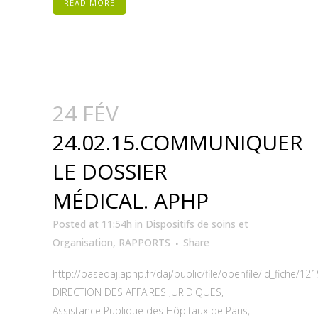
READ MORE
24 FÉV
24.02.15.COMMUNIQUER
LE DOSSIER
MÉDICAL. APHP
Posted at 11:54h
in
Dispositifs de soins et
Organisation
,
RAPPORTS
Share
http://basedaj.aphp.fr/daj/public/file/openfile/id_fiche/12
DIRECTION DES AFFAIRES JURIDIQUES,
Assistance Publique des Hôpitaux de Paris,