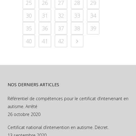
25
26
27
28
29
30
31
32
33
34
35
36
37
38
39
40
41
42
NOS DERNIERS ARTICLES
Référentiel de compétences pour le certificat d’intervenant en
autisme. Arrêté
26 octobre 2020
Certificat national d’intervention en autisme. Décret.
13 septembre 2020