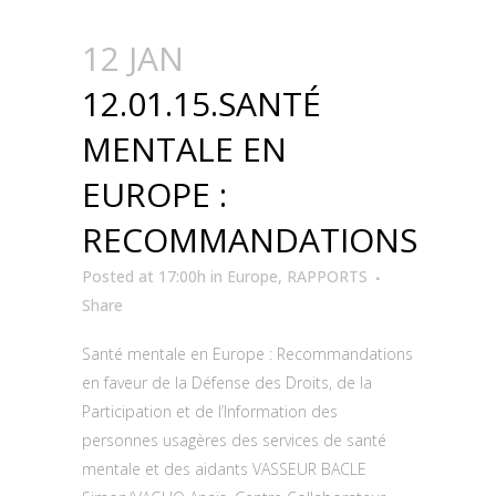
12 JAN
12.01.15.SANTÉ
MENTALE EN
EUROPE :
RECOMMANDATIONS
Posted at 17:00h
in
Europe
,
RAPPORTS
Share
Santé mentale en Europe : Recommandations
en faveur de la Défense des Droits, de la
Participation et de l’Information des
personnes usagères des services de santé
mentale et des aidants VASSEUR BACLE