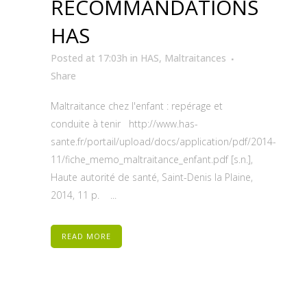
RECOMMANDATIONS
HAS
Posted at 17:03h
in
HAS
,
Maltraitances
Share
Maltraitance chez l'enfant : repérage et
conduite à tenir http://www.has-
sante.fr/portail/upload/docs/application/pdf/2014-
11/fiche_memo_maltraitance_enfant.pdf [s.n.],
Haute autorité de santé, Saint-Denis la Plaine,
2014, 11 p. ...
READ MORE