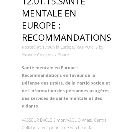
12.01.15.SANTÉ
MENTALE EN
EUROPE :
RECOMMANDATIONS
Posted at 17:00h
in
Europe
,
RAPPORTS
by
Yvonne Coinçon
Share
Santé mentale en Europe :
Recommandations en faveur de la
Défense des Droits, de la Participation et
de l’Information des personnes usagères
des services de santé mentale et des
aidants
VASSEUR BACLE Simon/VAGLIO Anaïs, Centre
Collaborateur pour la recherche et la