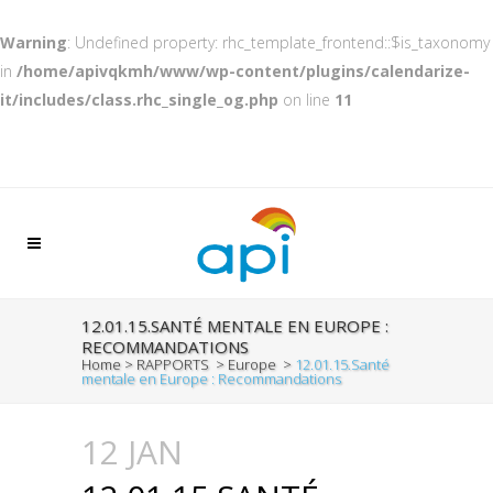
Warning
: Undefined property: rhc_template_frontend::$is_taxonomy
in
/home/apivqkmh/www/wp-content/plugins/calendarize-
it/includes/class.rhc_single_og.php
on line
11
12.01.15.SANTÉ MENTALE EN EUROPE :
RECOMMANDATIONS
Home
>
RAPPORTS
>
Europe
>
12.01.15.Santé
mentale en Europe : Recommandations
12 JAN