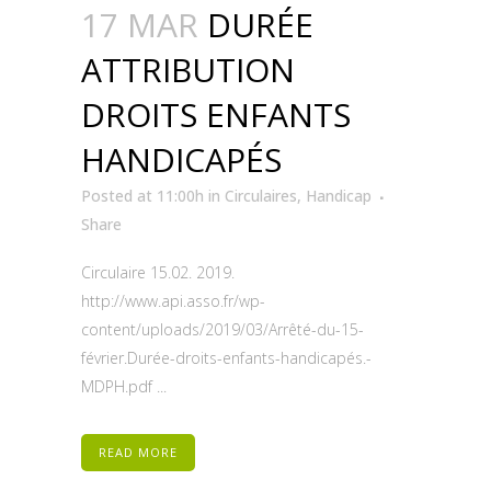
17 MAR
DURÉE
ATTRIBUTION
DROITS ENFANTS
HANDICAPÉS
Posted at 11:00h
in
Circulaires
,
Handicap
Share
Circulaire 15.02. 2019.
http://www.api.asso.fr/wp-
content/uploads/2019/03/Arrêté-du-15-
février.Durée-droits-enfants-handicapés.-
MDPH.pdf ...
READ MORE