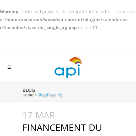
Warning
: Undefined property: rhc_template_frontend::$is_taxonomy
in
/home/apivqkmh/www/wp-content/plugins/calendarize-
it/includes/class.rhc_single_og.php
on line
11
BLOG
Home
>
Blog
(Page 16)
17 MAR
FINANCEMENT DU