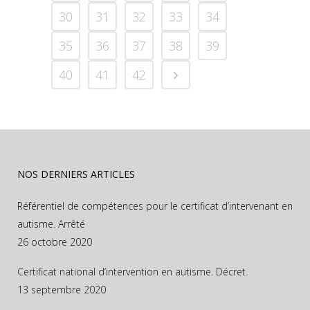
30
31
32
33
34
35
36
37
38
39
40
41
42
NOS DERNIERS ARTICLES
Référentiel de compétences pour le certificat d’intervenant en
autisme. Arrêté
26 octobre 2020
Certificat national d’intervention en autisme. Décret.
13 septembre 2020