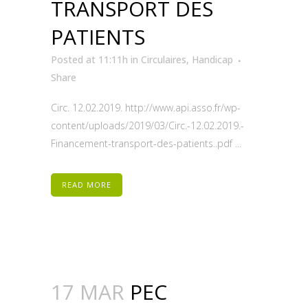
TRANSPORT DES
PATIENTS
Posted at 11:11h
in
Circulaires
,
Handicap
Share
Circ. 12.02.2019. http://www.api.asso.fr/wp-
content/uploads/2019/03/Circ.-12.02.2019.-
Financement-transport-des-patients..pdf ...
READ MORE
17 MAR
PEC