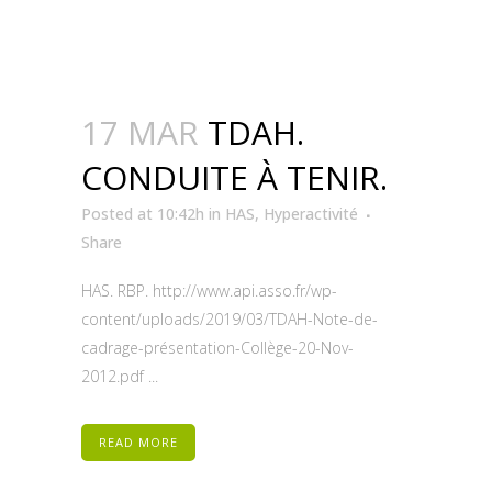
17 MAR
TDAH.
CONDUITE À TENIR.
Posted at 10:42h
in
HAS
,
Hyperactivité
Share
HAS. RBP. http://www.api.asso.fr/wp-
content/uploads/2019/03/TDAH-Note-de-
cadrage-présentation-Collège-20-Nov-
2012.pdf ...
READ MORE