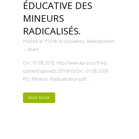
ÉDUCATIVE DES
MINEURS
RADICALISÉS.
Posted at 11:04h
in
Circulaires
,
Radicalisation
Share
Circ. 01.08.2018. http://www.api.asso.fr/wp-
content/uploads/2019/03/Circ.-01.08.2018.-
PEC-Mineurs.-Radicalisation.pdf ...
READ MORE