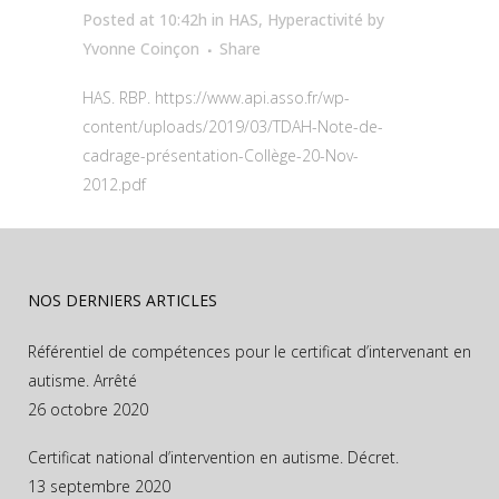
Posted at 10:42h
in
HAS
,
Hyperactivité
by
Yvonne Coinçon
Share
HAS. RBP. https://www.api.asso.fr/wp-
content/uploads/2019/03/TDAH-Note-de-
cadrage-présentation-Collège-20-Nov-
2012.pdf
NOS DERNIERS ARTICLES
Référentiel de compétences pour le certificat d’intervenant en
autisme. Arrêté
26 octobre 2020
Certificat national d’intervention en autisme. Décret.
13 septembre 2020