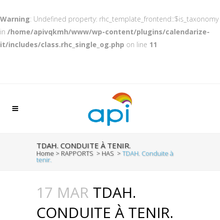
Warning
: Undefined property: rhc_template_frontend::$is_taxonomy
in
/home/apivqkmh/www/wp-content/plugins/calendarize-
it/includes/class.rhc_single_og.php
on line
11
TDAH. CONDUITE À TENIR.
Home
>
RAPPORTS
>
HAS
>
TDAH. Conduite à
tenir.
17 MAR
TDAH.
CONDUITE À TENIR.