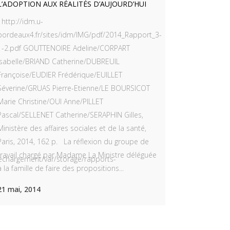
L’ADOPTION AUX RÉALITÉS D’AUJOURD’HUI
http://idm.u-
bordeaux4.fr/sites/idm/IMG/pdf/2014_Rapport_3-
1-2.pdf GOUTTENOIRE Adeline/CORPART
Isabelle/BRIAND Catherine/DUBREUIL
Françoise/EUDIER Frédérique/EUILLET
Séverine/GRUAS Pierre-Etienne/LE BOURSICOT
Marie Christine/OUI Anne/PILLET
Pascal/SELLENET Catherine/SERAPHIN Gilles,
Ministère des affaires sociales et de la santé,
Paris, 2014, 162 p. La réflexion du groupe de
travail chargé par Madame La Ministre déléguée
lechargement/var/storage/rapports-
à la famille de faire des propositions...
21 mai, 2014