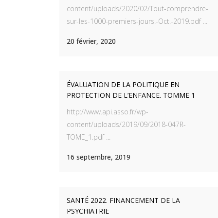
content/uploads/2020/02/Tout-comprendre-
sur-les-1000-premiers-jours.-Oct.-2019.pdf ...
20 février, 2020
ÉVALUATION DE LA POLITIQUE EN
PROTECTION DE L’ENFANCE. TOMME 1
http://www.api.asso.fr/wp-
content/uploads/2019/09/2018-047R-
TOME_1.pdf ...
16 septembre, 2019
SANTÉ 2022. FINANCEMENT DE LA
PSYCHIATRIE