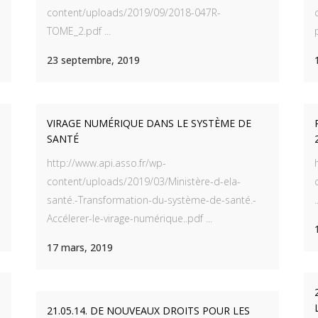
content/uploads/2019/09/2018-047R-
TOME_2.pdf ...
23 septembre, 2019
VIRAGE NUMÉRIQUE DANS LE SYSTÈME DE
SANTÉ
http://www.api.asso.fr/wp-
content/uploads/2019/03/Ministère-d-ela-
santé.-Transformation-du-système-de-santé.-
.
Accélerer-le-virage-numérique..pdf ...
17 mars, 2019
21.05.14. DE NOUVEAUX DROITS POUR LES