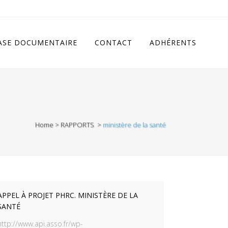
cludes/class.rhc_single_og.php
on line
11
ASE DOCUMENTAIRE
CONTACT
ADHÉRENTS
Home
>
RAPPORTS
>
ministère de la santé
APPEL À PROJET PHRC. MINISTÈRE DE LA
SANTÉ
http://www.api.asso.fr/wp-