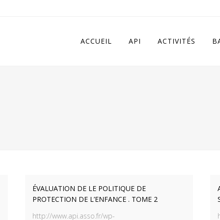
 in
/home/apivqkmh/www/wp-content/plugins/calendarize-it/in
ACCUEIL
API
ACTIVITÉS
B
ÉVALUATION DE LE POLITIQUE DE
PROTECTION DE L’ENFANCE . TOME 2
http://www.api.asso.fr/wp-