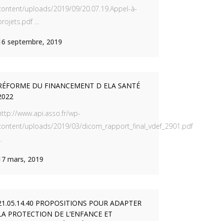
content/uploads/2019/09/20.07.19.Appel-à-
projets.pdf ...
16 septembre, 2019
RÉFORME DU FINANCEMENT D ELA SANTÉ
2022
http://www.api.asso.fr/wp-
content/uploads/2019/03/dicom_rapport_final_vdef_2901.pdf
..
17 mars, 2019
21.05.14.40 PROPOSITIONS POUR ADAPTER
LA PROTECTION DE L’ENFANCE ET