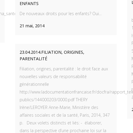
ENFANTS
_sante__les_fiches_vdef.pdf
De nouveaux droits pour les enfants? Oui...
21 mai, 2014
23.04.2014.FILIATION, ORIGINES,
NU
LE BOOK DE PIERRE SADOUL
PARENTALITÉ
Filiation, origines, parentalité : le droit face aux
eil
nouvelles valeurs de responsabilité
s
générationnelle
http://www.ladocumentationfrancaise.fr/docfra/rapport_te
es vacants
publics/144000203/0000.pdf THERY
Irène/LEROYER Anne-Marie, Ministère des
affaires sociales et de la santé, Paris, 2014, 347
 contacter
p. Deux volets distincts et liés: - élaborer,
dans la perspective d’une prochaine loi sur la