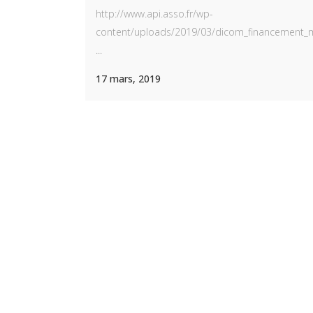
http://www.api.asso.fr/wp-
content/uploads/2019/03/dicom_financement_ma
...
17 mars, 2019
NOS DERNIERS ARTICLES
ME
Référentiel de compétences pour le
Accu
certificat d’intervenant en autisme.
Arrêté
Lien
26 octobre 2020
Post
Certificat national d’intervention en
Blog
autisme. Décret.
Nous
13 septembre 2020
Protection des mineurs dans