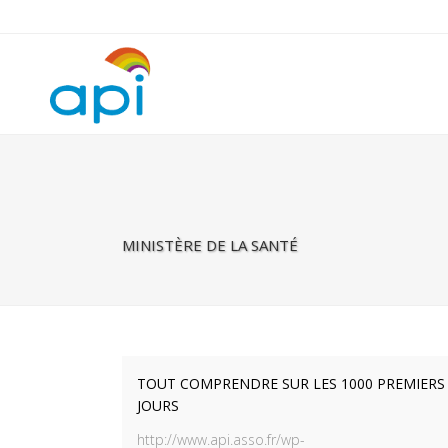
Warning
: Undefined property: rhc_template_frontend::$is_taxonomy
MINISTÈRE DE LA SANTÉ
TOUT COMPRENDRE SUR LES 1000 PREMIERS
JOURS
http://www.api.asso.fr/wp-