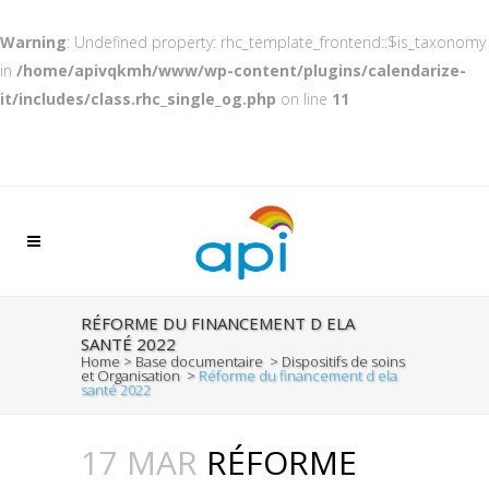
Warning
: Undefined property: rhc_template_frontend::$is_taxonomy
in
/home/apivqkmh/www/wp-content/plugins/calendarize-
it/includes/class.rhc_single_og.php
on line
11
RÉFORME DU FINANCEMENT D ELA
SANTÉ 2022
Home
>
Base documentaire
>
Dispositifs de soins
et Organisation
>
Réforme du financement d ela
santé 2022
17 MAR
RÉFORME