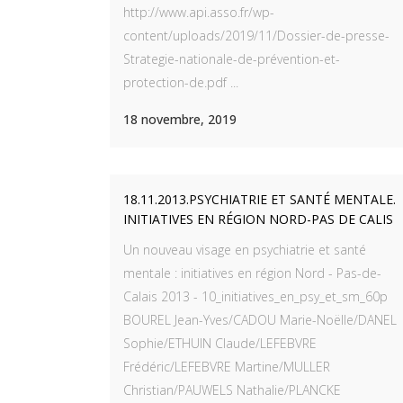
http://www.api.asso.fr/wp-
content/uploads/2019/11/Dossier-de-presse-
Strategie-nationale-de-prévention-et-
protection-de.pdf ...
18 novembre, 2019
18.11.2013.PSYCHIATRIE ET SANTÉ MENTALE.
INITIATIVES EN RÉGION NORD-PAS DE CALIS
Un nouveau visage en psychiatrie et santé
mentale : initiatives en région Nord - Pas-de-
Calais 2013 - 10_initiatives_en_psy_et_sm_60p
BOUREL Jean-Yves/CADOU Marie-Noëlle/DANEL
Sophie/ETHUIN Claude/LEFEBVRE
Frédéric/LEFEBVRE Martine/MULLER
Christian/PAUWELS Nathalie/PLANCKE
NOS DERNIERS ARTICLES