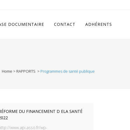
cludes/class.rhc_single_og.php
on line
11
ASE DOCUMENTAIRE
CONTACT
ADHÉRENTS
Home
>
RAPPORTS
>
Programmes de santé publique
RÉFORME DU FINANCEMENT D ELA SANTÉ
2022
http://www.api.asso.fr/wp-