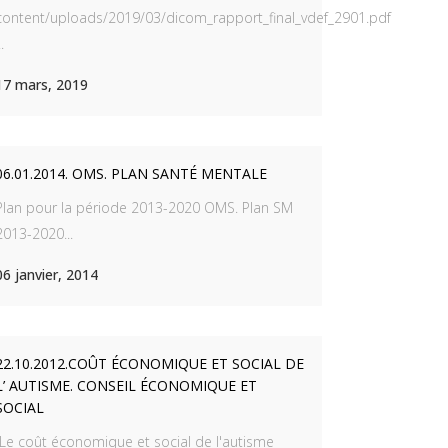
content/uploads/2019/03/dicom_rapport_final_vdef_2901.pdf
..
17 mars, 2019
06.01.2014. OMS. PLAN SANTÉ MENTALE
Plan pour la période 2013-2020 OMS. Plan SM
2013-2020...
s_fiches_vdef.pdf
06 janvier, 2014
22.10.2012.COÛT ÉCONOMIQUE ET SOCIAL DE
L’ AUTISME. CONSEIL ÉCONOMIQUE ET
SOCIAL
Le coût économique et social de l'autisme