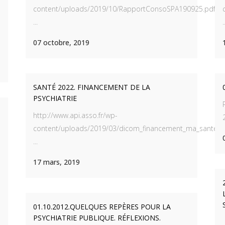
content/uploads/2019/10/RapportConsoSPA190925.pdf
...
.
07 octobre, 2019
SANTÉ 2022. FINANCEMENT DE LA
PSYCHIATRIE
http://www.api.asso.fr/wp-
content/uploads/2019/03/dicom_financement_ma_sante__le
...
17 mars, 2019
01.10.2012.QUELQUES REPÈRES POUR LA
PSYCHIATRIE PUBLIQUE. RÉFLEXIONS.