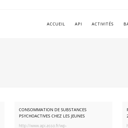
 in
/home/apivqkmh/www/wp-content/plugins/calendarize-it/in
ACCUEIL
API
ACTIVITÉS
B
CONSOMMATION DE SUBSTANCES
PSYCHOACTIVES CHEZ LES JEUNES
http://www.api.asso.fr/wp-