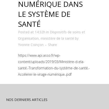
NUMÉRIQUE DANS
LE SYSTÈME DE
SANTÉ
Posted at 14:32h
in
Dispositifs de soins et
Organisation
,
ministère de la santé
by
Yvonne Coinçon
Share
https://www.api.asso.fr/wp-
content/uploads/2019/03/Ministère-d-ela-
santé.-Transformation-du-système-de-santé.-
Accélerer-le-virage-numérique..pdf
NOS DERNIERS ARTICLES