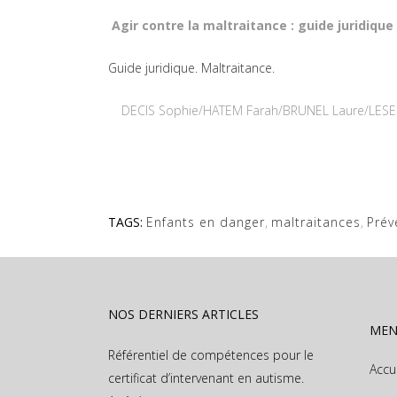
Agir contre la maltraitance : guide juridique
Guide juridique. Maltraitance.
DECIS Sophie/HATEM Farah/BRUNEL Laure/LESEIGN
TAGS:
Enfants en danger
,
maltraitances
,
Prév
NOS DERNIERS ARTICLES
ME
Référentiel de compétences pour le
Accu
certificat d’intervenant en autisme.