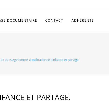
cludes/class.rhc_single_og.php
on line
11
ASE DOCUMENTAIRE
CONTACT
ADHÉRENTS
.01.2015.Agir contre la maltraitance. Enfance et partage.
NFANCE ET PARTAGE.