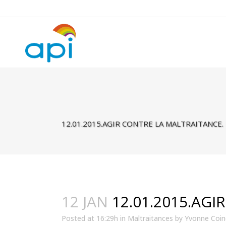
Warning
: Undefined property: rhc_template_frontend::$is_taxonomy
12.01.2015.AGIR CONTRE LA MALTRAITANCE.
12 JAN
12.01.2015.AGI
Posted at 16:29h
in
Maltraitances
by
Yvonne Coi