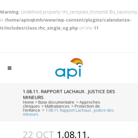
Warning
: Undefined property: rhc_template_frontend::$is_taxonomy
in
/home/apivqkmh/www/wp-content/plugins/calendarize-
it/includes/class.rhc_single_og.php
on line
11
1.08.11. RAPPORT LACHAUX . JUSTICE DES
MINEURS
Home
>
Base documentaire
>
Approches
cliniques
>
Maltraitances
>
Protection de
l'enfance
>
1.08.11. Rapport Lachaux . Justice des
mineurs
22 OCT
1.08.11.