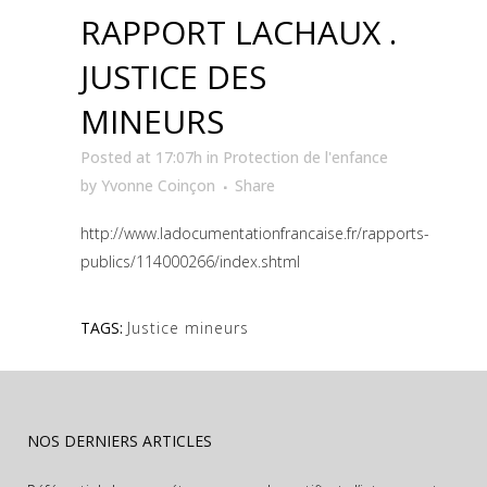
RAPPORT LACHAUX .
JUSTICE DES
MINEURS
Posted at 17:07h
in
Protection de l'enfance
by
Yvonne Coinçon
Share
http://www.ladocumentationfrancaise.fr/rapports-
publics/114000266/index.shtml
TAGS:
Justice mineurs
NOS DERNIERS ARTICLES