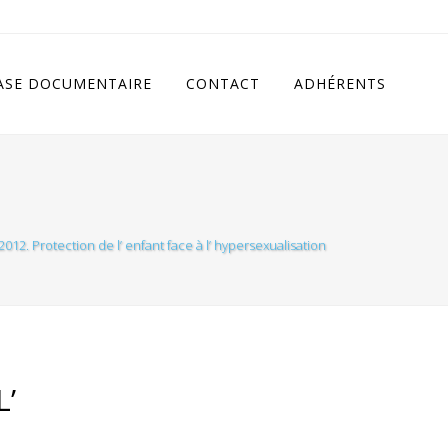
cludes/class.rhc_single_og.php
on line
11
ASE DOCUMENTAIRE
CONTACT
ADHÉRENTS
2012. Protection de l’ enfant face à l’ hypersexualisation
L’