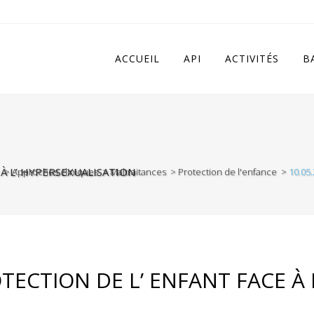
 in
/home/apivqkmh/www/wp-content/plugins/calendarize-it/in
ACCUEIL
API
ACTIVITÉS
B
 À L’ HYPERSEXUALISATION
>
Approches cliniques
>
Maltraitances
>
Protection de l'enfance
>
10.05.
OTECTION DE L’ ENFANT FACE À 