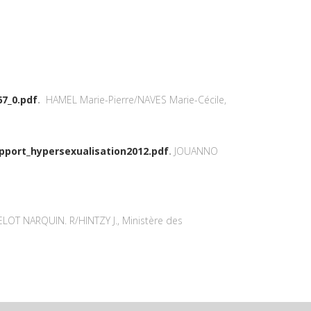
67_0.pdf
.
HAMEL Marie-Pierre/NAVES Marie-Cécile,
apport_hypersexualisation2012.pdf
.
JOUANNO
LOT NARQUIN. R/HINTZY J., Ministère des