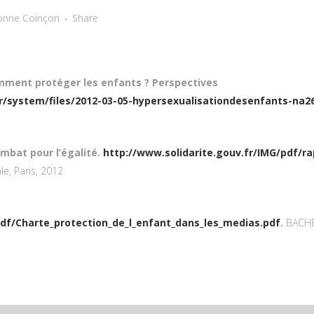
onne Coinçon
Share
omment protéger les enfants ? Perspectives
r/system/files/2012-03-05-hypersexualisationdesenfants-na2
mbat pour l’égalité.
http://www.solidarite.gouv.fr/IMG/pdf/r
le, Paris, 2012
pdf/Charte_protection_de_l_enfant_dans_les_medias.pdf
.
BACHE