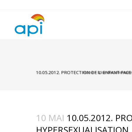
Warning
: Undefined property: rhc_template_frontend::$is_taxonomy
10.05.2012. PROTECTION DE L’ ENFANT FACE
Home
>
Base documentaire
10 MAI
10.05.2012. PR
HYPERSEXUALISATION