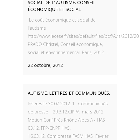
SOCIAL DE L’ AUTISME. CONSEIL
ÉCONOMIQUE ET SOCIAL
Le coût économique et social de
l'autisme
http://www.lecese.fr/sites/default/files/pdf/Avis/2012/
PRADO Christel, Conseil économique,
social et envorinnemental, Paris, 2012 ...
22 octobre, 2012
AUTISME. LETTRES ET COMMUNIQUÉS.
Insérés le 30.07.2012. 1. Communiqués
de presse : 29.3.12.CIPPA mars 2012.
Motion Conf Prés Rhône Alpes A - HAS
03.12. FFP-CNPP HAS.
16.03.12. Com.presse FASM HAS Février