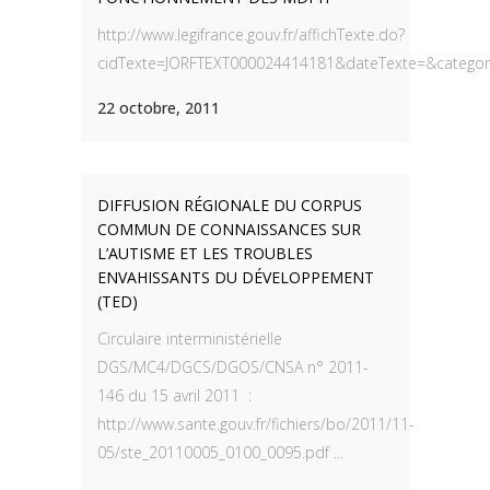
http://www.legifrance.gouv.fr/affichTexte.do?
cidTexte=JORFTEXT000024414181&dateTexte=&categorie
22 octobre, 2011
DIFFUSION RÉGIONALE DU CORPUS
COMMUN DE CONNAISSANCES SUR
L’AUTISME ET LES TROUBLES
ENVAHISSANTS DU DÉVELOPPEMENT
(TED)
Circulaire interministérielle
DGS/MC4/DGCS/DGOS/CNSA n° 2011-
146 du 15 avril 2011 :
http://www.sante.gouv.fr/fichiers/bo/2011/11-
05/ste_20110005_0100_0095.pdf ...