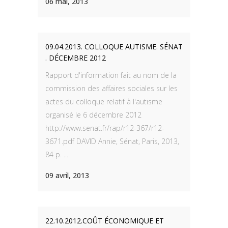
06 mai, 2013
09.04.2013. COLLOQUE AUTISME. SÉNAT
. DÉCEMBRE 2012
Rapport d'information fait au nom de la
commission des affaires sociales sur les
actes du colloque relatif à l'autisme
organisé le 6 décembre 2012
http://www.senat.fr/rap/r12-367/r12-
3671.pdf DAVID Annie, Sénat, Paris, 2013,
84 p. ...
09 avril, 2013
22.10.2012.COÛT ÉCONOMIQUE ET