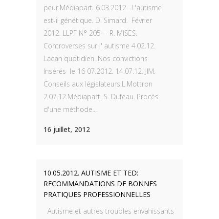
peur.Médiapart. 6.03.2012 . L'autisme
est-il génétique. D. Simard. Février
2012. LLPF N° 205- - R. MISES.
Controverses sur l' autisme 4.02.12.
Lacan quotidien. Nos convictions
Insérés le 16 07.2012. 14.07.12. JIM.
Conseils aux législateurs.L.Mottron
2.07.12.Médiapart. S. Dufeau. Procès
d'une méthode...
16 juillet, 2012
10.05.2012. AUTISME ET TED:
RECOMMANDATIONS DE BONNES
PRATIQUES PROFESSIONNELLES
Autisme et autres troubles envahissants