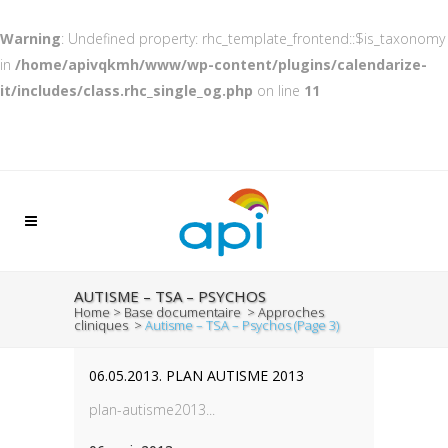
Warning
: Undefined property: rhc_template_frontend::$is_taxonomy
in
/home/apivqkmh/www/wp-content/plugins/calendarize-
it/includes/class.rhc_single_og.php
on line
11
AUTISME – TSA – PSYCHOS
Home
>
Base documentaire
>
Approches
cliniques
>
Autisme – TSA – Psychos
(Page 3)
06.05.2013. PLAN AUTISME 2013
plan-autisme2013...