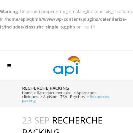
Warning
: Undefined property: rhc_template_frontend::$is_taxonomy
in
/home/apivqkmh/www/wp-content/plugins/calendarize-
it/includes/class.rhc_single_og.php
on line
11
RECHERCHE PACKING
Home
>
Base documentaire
>
Approches
cliniques
>
Autisme - TSA - Psychos
>
Recherche
packing
23 SEP
RECHERCHE
PACKING