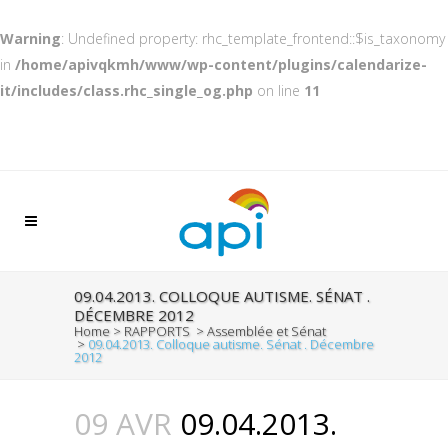
Warning
: Undefined property: rhc_template_frontend::$is_taxonomy
in
/home/apivqkmh/www/wp-content/plugins/calendarize-
it/includes/class.rhc_single_og.php
on line
11
09.04.2013. COLLOQUE AUTISME. SÉNAT .
DÉCEMBRE 2012
Home
>
RAPPORTS
>
Assemblée et Sénat
>
09.04.2013. Colloque autisme. Sénat . Décembre
2012
09 AVR
09.04.2013.