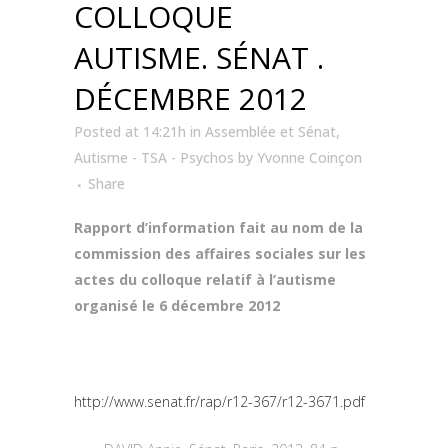
COLLOQUE
AUTISME. SÉNAT .
DÉCEMBRE 2012
Posted at 14:21h
in
Assemblée et Sénat
,
Autisme - TSA - Psychos
by
Yvonne Coinçon
Share
Rapport d’information fait au nom de la
commission des affaires sociales sur les
actes du colloque relatif à l’autisme
organisé le 6 décembre 2012
http://www.senat.fr/rap/r12-367/r12-3671.pdf