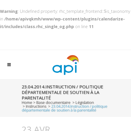
Warning
: Undefined property: rhc_template_frontend::$is_taxonomy
in
/home/apivqkmh/www/wp-content/plugins/calendarize-
it/includes/class.rhc_single_og.php
on line
11
23.04.2014.INSTRUCTION / POLITIQUE
DÉPARTEMENTALE DE SOUTIEN À LA
PARENTALITÉ
Home
>
Base documentaire
>
Législation
>
Instructions
>
23.04.2014.Instruction / politique
départementale de soutien à la parentalité
23 AVR