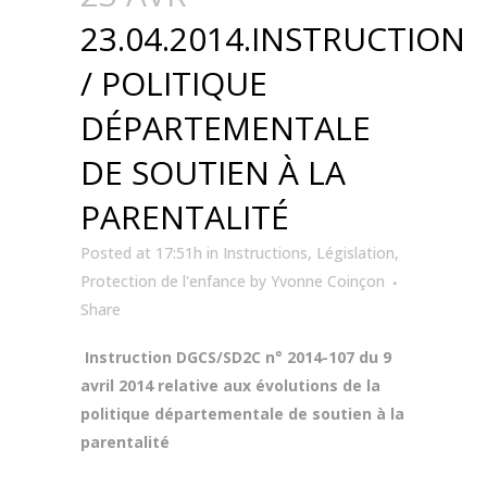
23.04.2014.INSTRUCTION
/ POLITIQUE
DÉPARTEMENTALE
DE SOUTIEN À LA
PARENTALITÉ
Posted at 17:51h
in
Instructions
,
Législation
,
Protection de l'enfance
by
Yvonne Coinçon
Share
Instruction DGCS/SD2C n° 2014-107 du 9
avril 2014 relative aux évolutions de la
politique départementale de soutien à la
parentalité