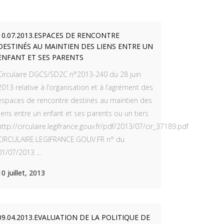
10.07.2013.ESPACES DE RENCONTRE
DESTINÉS AU MAINTIEN DES LIENS ENTRE UN
ENFANT ET SES PARENTS
Circulaire DGCS/SD2C n°2013-240 du 28 juin
2013 relative à l’organisation et à l’agrément des
espaces de rencontre destinés au maintien des
lechargement/var/storage/rapports-
liens entre un enfant et ses parents ou un tiers
http://circulaire.legifrance.gouv.fr/pdf/2013/07/cir_37189.pdf
CIRCULAIRE.LEGIFRANCE.GOUV.FR n° du
01/07/2013 ...
10 juillet, 2013
09.04.2013.EVALUATION DE LA POLITIQUE DE