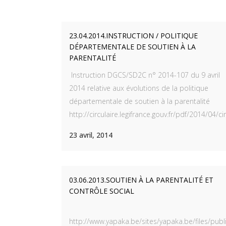
23.04.2014.INSTRUCTION / POLITIQUE
DÉPARTEMENTALE DE SOUTIEN À LA
PARENTALITÉ
Instruction DGCS/SD2C n° 2014-107 du 9 avril
2014 relative aux évolutions de la politique
départementale de soutien à la parentalité
http://circulaire.legifrance.gouv.fr/pdf/2014/04/ci
23 avril, 2014
03.06.2013.SOUTIEN À LA PARENTALITÉ ET
CONTRÔLE SOCIAL
http://www.yapaka.be/sites/yapaka.be/files/publi