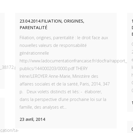
23.04.2014.FILIATION, ORIGINES,
PARENTALITÉ
Filiation, origines, parentalité : le droit face aux
nouvelles valeurs de responsabilité
générationnelle
http://www.ladocumentationfrancaise.fr/docfra/rapport_te
r_38172.pdf...
publics/144000203/0000.pdf THERY
Irène/LEROYER Anne-Marie, Ministère des
affaires sociales et de la santé, Paris, 2014, 347
p. Deux volets distincts et liés: - élaborer,
dans la perspective d’une prochaine loi sur la
famille, des analyses et...
23 avril, 2014
cation/ta-