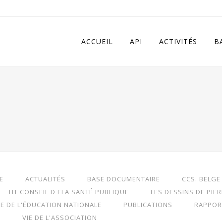
 in
/home/apivqkmh/www/wp-content/plugins/calendarize-it/in
ACCUEIL
API
ACTIVITÉS
B
E
ACTUALITÉS
BASE DOCUMENTAIRE
CCS. BELGE
HT CONSEIL D ELA SANTÉ PUBLIQUE
LES DESSINS DE PIE
RE DE L'ÉDUCATION NATIONALE
PUBLICATIONS
RAPPOR
S
VIE DE L'ASSOCIATION