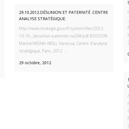
29.10.2012.DÉSUNION ET PATERNITÉ .CENTRE
ANALYSE STRATÉGIQUE.
http://www.strategie.gouv.fr/system/files/2012-
10-16-_desunion-paternite-na294.pdf BOISSON
Marine/WISNIA WEILL Vanessa, Centre d'analyse
stratégique, Paris, 2012 ...
NU
LE BOOK DE PIERRE SADOUL
29 octobre, 2012
eil
s
es vacants
 contacter