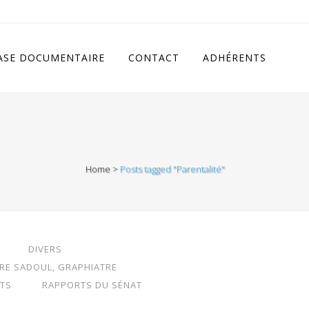
cludes/class.rhc_single_og.php
on line
11
ASE DOCUMENTAIRE
CONTACT
ADHÉRENTS
Home
>
Posts tagged "Parentalité"
DIVERS
RRE SADOUL, GRAPHIATRE
TS
RAPPORTS DU SÉNAT