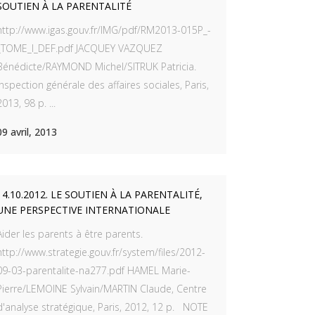
SOUTIEN À LA PARENTALITÉ
http://www.igas.gouv.fr/IMG/pdf/RM2013-015P_-
_TOME_I_DEF.pdf JACQUEY VAZQUEZ
Bénédicte/RAYMOND Michel/SITRUK Patricia.
Inspection générale des affaires sociales, Paris,
2013, 98 p. ...
09 avril, 2013
14.10.2012. LE SOUTIEN À LA PARENTALITÉ,
UNE PERSPECTIVE INTERNATIONALE
Aider les parents à être parents.
http://www.strategie.gouv.fr/system/files/2012-
09-03-parentalite-na277.pdf HAMEL Marie-
Pierre/LEMOINE Sylvain/MARTIN Claude, Centre
d'analyse stratégique, Paris, 2012, 12 p. NOTE