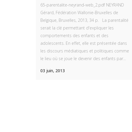
65-parentalite-neyrand-web_2.pdf NEYRAND
Gérard, Fédération Wallonie-Bruxelles de
Belgique, Bruxelles, 2013, 34 p. La parentalité
serait la clé permettant d'expliquer les
comportements des enfants et des
adolescents. En effet, elle est présentée dans
NOS DERNIERS ARTICLES
les discours médiatiques et politiques comme
ME
le lieu où se joue le devenir des enfants par...
Référentiel de compétences pour le
Accu
03 juin, 2013
certificat d’intervenant en autisme.
Arrêté
Lien
26 octobre 2020
Post
Certificat national d’intervention en
Blog
autisme. Décret.
Nous
13 septembre 2020
Protection des mineurs dans