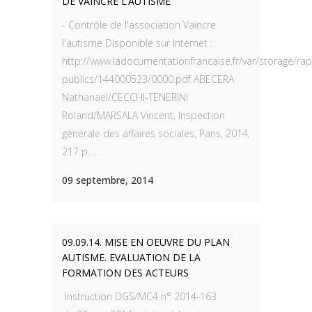
DE VAINCRE L’AUTISME
- Contrôle de l'association Vaincre
l'autisme Disponible sur Internet :
http://www.ladocumentationfrancaise.fr/var/storage/ra
publics/144000523/0000.pdf ABECERA
Nathanaël/CECCHI-TENERINI
Roland/MARSALA Vincent, Inspection
générale des affaires sociales, Paris, 2014,
217 p. ...
09 septembre, 2014
09.09.14. MISE EN OEUVRE DU PLAN
AUTISME. EVALUATION DE LA
FORMATION DES ACTEURS
Instruction DGS/MC4 n° 2014-163