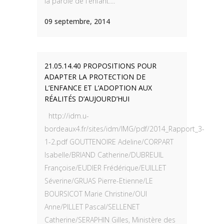
la parole de l'enfant....
09 septembre, 2014
21.05.14.40 PROPOSITIONS POUR
ADAPTER LA PROTECTION DE
L’ENFANCE ET L’ADOPTION AUX
RÉALITÉS D’AUJOURD’HUI
http://idm.u-
bordeaux4.fr/sites/idm/IMG/pdf/2014_Rapport_3-
1-2.pdf GOUTTENOIRE Adeline/CORPART
Isabelle/BRIAND Catherine/DUBREUIL
Françoise/EUDIER Frédérique/EUILLET
Séverine/GRUAS Pierre-Etienne/LE
BOURSICOT Marie Christine/OUI
Anne/PILLET Pascal/SELLENET
Catherine/SERAPHIN Gilles, Ministère des