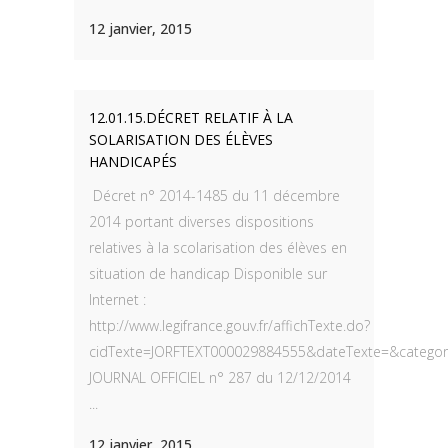
12 janvier, 2015
12.01.15.DÉCRET RELATIF À LA
SOLARISATION DES ÉLÈVES
HANDICAPÉS
Décret n° 2014-1485 du 11 décembre
2014 portant diverses dispositions
relatives à la scolarisation des élèves en
situation de handicap Disponible sur
Internet :
http://www.legifrance.gouv.fr/affichTexte.do?
cidTexte=JORFTEXT000029884555&dateTexte=&categori
JOURNAL OFFICIEL n° 287 du 12/12/2014
...
12 janvier, 2015