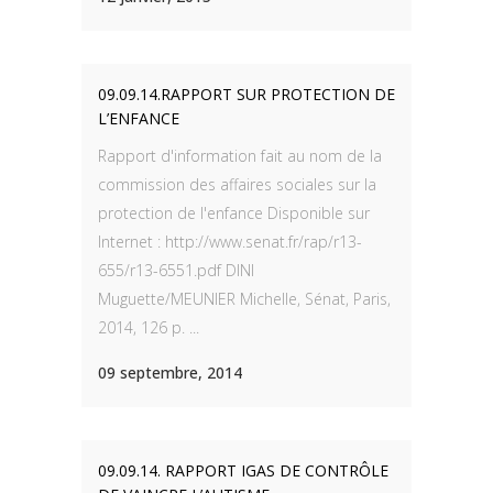
09.09.14.RAPPORT SUR PROTECTION DE
L’ENFANCE
Rapport d'information fait au nom de la
commission des affaires sociales sur la
protection de l'enfance Disponible sur
Internet : http://www.senat.fr/rap/r13-
655/r13-6551.pdf DINI
Muguette/MEUNIER Michelle, Sénat, Paris,
2014, 126 p. ...
09 septembre, 2014
09.09.14. RAPPORT IGAS DE CONTRÔLE