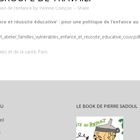
ion de l'enfance
by
Yvonne Coinçon
Share
ce et réussite éducative’ : pour une politique de l’enfance au 
t_atelier_familles_vulnerables_enfance_et_reussite_educative_couv.pd
es et de la santé, Paris
NU
LE BOOK DE PIERRE SADOUL
eil
s