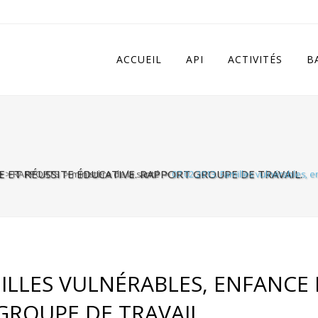
 in
/home/apivqkmh/www/wp-content/plugins/calendarize-it/in
ACCUEIL
API
ACTIVITÉS
B
CE ET RÉUSSITE ÉDUCATIVE. RAPPORT GROUPE DE TRAVAIL.
e
>
RAPPORTS
>
ministère de la santé
>
07.02.2013. Familles vulnérables, e
MILLES VULNÉRABLES, ENFANCE 
GROUPE DE TRAVAIL.