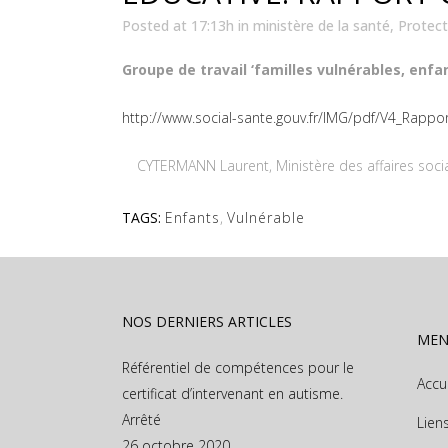
Posted at 17:13h
in
ministère de la santé
,
Protect
Groupe de travail ‘familles vulnérables, enfan
http://www.social-sante.gouv.fr/IMG/pdf/V4_Rappor
CYTERMANN Laurent, Ministère des affaires social
TAGS:
Enfants
,
Vulnérable
NOS DERNIERS ARTICLES
ME
Référentiel de compétences pour le
Accu
certificat d’intervenant en autisme.
Arrêté
Lien
26 octobre 2020