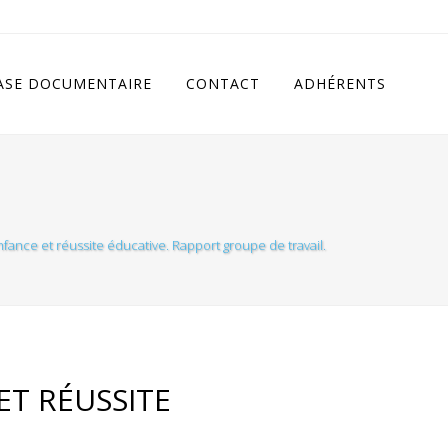
cludes/class.rhc_single_og.php
on line
11
ASE DOCUMENTAIRE
CONTACT
ADHÉRENTS
nfance et réussite éducative. Rapport groupe de travail.
ET RÉUSSITE