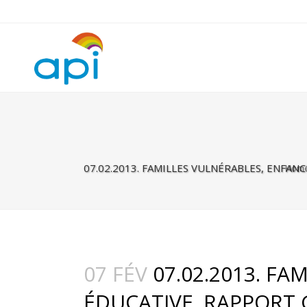
Warning
: Undefined property: rhc_template_frontend::$is_taxonomy
07.02.2013. FAMILLES VULNÉRABLES, ENFAN
Hom
07 FÉV
07.02.2013. FA
ÉDUCATIVE. RAPPORT 