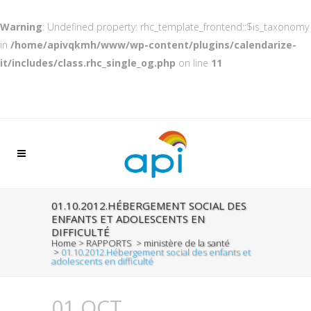
Warning
: Undefined property: rhc_template_frontend::$is_taxonomy
in
/home/apivqkmh/www/wp-content/plugins/calendarize-
it/includes/class.rhc_single_og.php
on line
11
01.10.2012.HÉBERGEMENT SOCIAL DES
ENFANTS ET ADOLESCENTS EN
DIFFICULTÉ
Home
>
RAPPORTS
>
ministère de la santé
>
01.10.2012.Hébergement social des enfants et
adolescents en difficulté
01 OCT