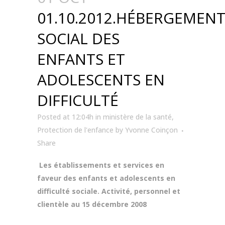
01.10.2012.HÉBERGEMEN
SOCIAL DES
ENFANTS ET
ADOLESCENTS EN
DIFFICULTÉ
Posted at 12:04h
in
ministère de la santé
,
Protection de l'enfance
by
Yvonne Coinçon
Share
Les établissements et services en
faveur des enfants et adolescents en
difficulté sociale. Activité, personnel et
clientèle au 15 décembre 2008