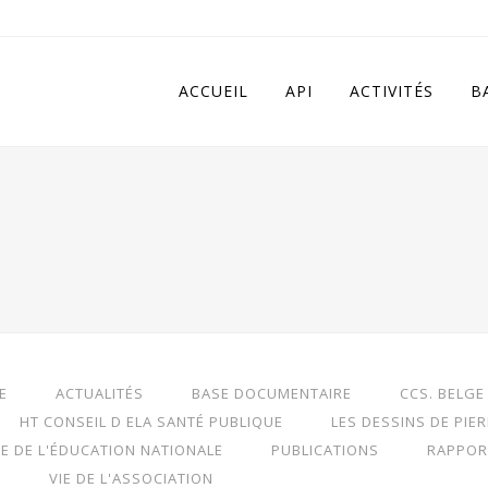
 in
/home/apivqkmh/www/wp-content/plugins/calendarize-it/in
ACCUEIL
API
ACTIVITÉS
B
E
ACTUALITÉS
BASE DOCUMENTAIRE
CCS. BELGE
HT CONSEIL D ELA SANTÉ PUBLIQUE
LES DESSINS DE PIE
RE DE L'ÉDUCATION NATIONALE
PUBLICATIONS
RAPPOR
S
VIE DE L'ASSOCIATION