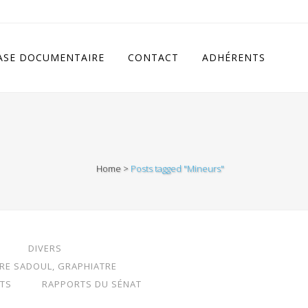
cludes/class.rhc_single_og.php
on line
11
ASE DOCUMENTAIRE
CONTACT
ADHÉRENTS
Home
>
Posts tagged "Mineurs"
DIVERS
RRE SADOUL, GRAPHIATRE
TS
RAPPORTS DU SÉNAT