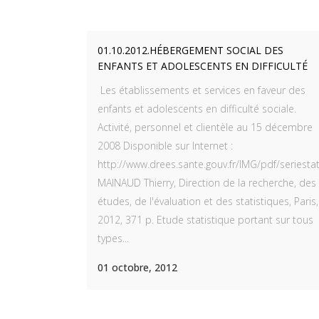
01.10.2012.HÉBERGEMENT SOCIAL DES
ENFANTS ET ADOLESCENTS EN DIFFICULTÉ
Les établissements et services en faveur des
enfants et adolescents en difficulté sociale.
NOS DERNIERS ARTICLES
Activité, personnel et clientèle au 15 décembre
ME
2008 Disponible sur Internet :
Référentiel de compétences pour le
Accu
http://www.drees.sante.gouv.fr/IMG/pdf/seriesta
certificat d’intervenant en autisme.
MAINAUD Thierry, Direction de la recherche, des
Arrêté
Lien
études, de l'évaluation et des statistiques, Paris,
26 octobre 2020
Post
2012, 371 p. Etude statistique portant sur tous
Certificat national d’intervention en
types...
Blog
autisme. Décret.
01 octobre, 2012
Nous
13 septembre 2020
Protection des mineurs dans