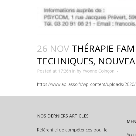
26 NOV
THÉRAPIE FAMI
TECHNIQUES, NOUVEAU
Posted at 17:26h
in
by
Yvonne Coinçon
https://www.api.asso.fr/wp-content/uploads/2020/1
NOS DERNIERS ARTICLES
ME
Référentiel de compétences pour le
Accu