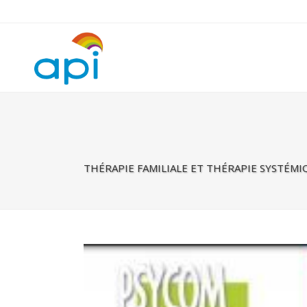
Warning
: Undefined property: rhc_template_frontend::$is_taxonomy
THÉRAPIE FAMILIALE ET THÉRAPIE SYSTÉMI