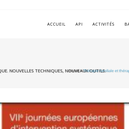
 in
/home/apivqkmh/www/wp-content/plugins/calendarize-it/in
ACCUEIL
API
ACTIVITÉS
B
QUE. NOUVELLES TECHNIQUES, NOUVEAUX OUTILS.
Home
>
Thérapie familiale et thér