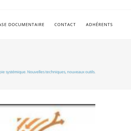
cludes/class.rhc_single_og.php
on line
11
ASE DOCUMENTAIRE
CONTACT
ADHÉRENTS
apie systémique. Nouvelles techniques, nouveaux outils.