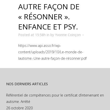
AUTRE FAÇON DE
« RÉSONNER ».
ENFANCE ET PSY.
Posted at 15:58h
in
by
Yvonne Coinçon
https://www.api.asso.fr/wp-
content/uploads/2019/10/Le-monde-de-
lautisme.-Une-autre-façon-de-résonner.pdf
NOS DERNIERS ARTICLES
Référentiel de compétences pour le certificat d’intervenant en
autisme. Arrêté
26 octobre 2020