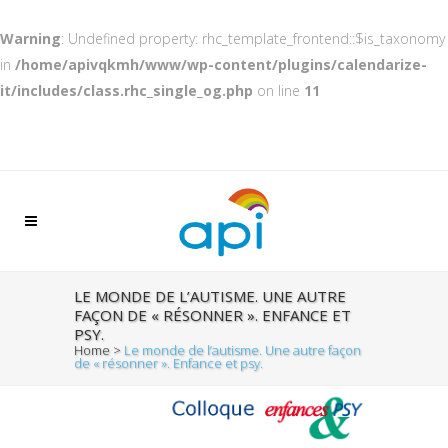
Warning
: Undefined property: rhc_template_frontend::$is_taxonomy
in
/home/apivqkmh/www/wp-content/plugins/calendarize-
it/includes/class.rhc_single_og.php
on line
11
LE MONDE DE L’AUTISME. UNE AUTRE
FAÇON DE « RÉSONNER ». ENFANCE ET
PSY.
Home
>
Le monde de l’autisme. Une autre façon
de « résonner ». Enfance et psy.