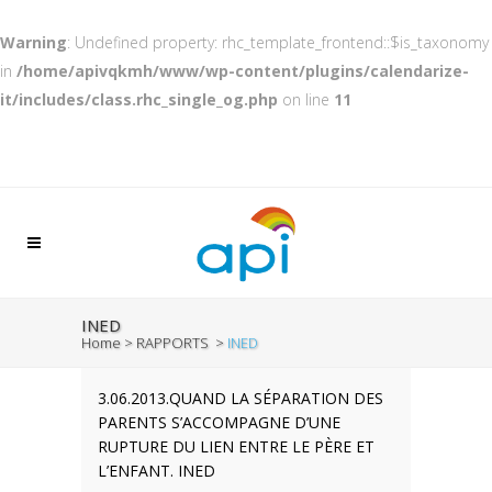
Warning
: Undefined property: rhc_template_frontend::$is_taxonomy
in
/home/apivqkmh/www/wp-content/plugins/calendarize-
it/includes/class.rhc_single_og.php
on line
11
INED
Home
>
RAPPORTS
>
INED
3.06.2013.QUAND LA SÉPARATION DES
PARENTS S’ACCOMPAGNE D’UNE
RUPTURE DU LIEN ENTRE LE PÈRE ET
L’ENFANT. INED