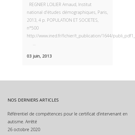
REGNIER LOILIER Arnaud, Institut
national d'études démographiques, Paris,
2013, 4 p. POPULATION ET SOCIETES,
n°500
http://www.ined.fr/fichier/t_publication/1644/publi_pd
...
03 juin, 2013
NOS DERNIERS ARTICLES
Référentiel de compétences pour le certificat d’intervenant en
autisme. Arrêté
26 octobre 2020