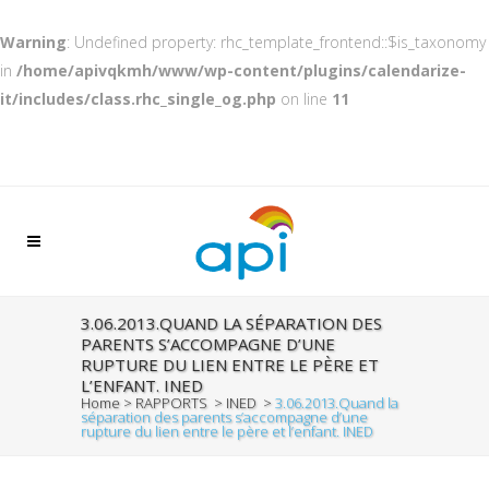
Warning
: Undefined property: rhc_template_frontend::$is_taxonomy
in
/home/apivqkmh/www/wp-content/plugins/calendarize-
it/includes/class.rhc_single_og.php
on line
11
3.06.2013.QUAND LA SÉPARATION DES
PARENTS S’ACCOMPAGNE D’UNE
RUPTURE DU LIEN ENTRE LE PÈRE ET
L’ENFANT. INED
Home
>
RAPPORTS
>
INED
>
3.06.2013.Quand la
séparation des parents s’accompagne d’une
rupture du lien entre le père et l’enfant. INED