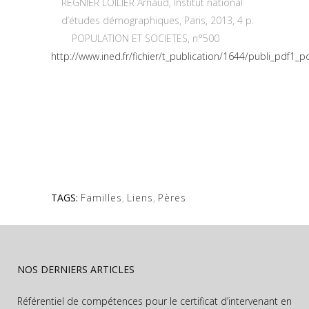
REGNIER LOILIER Arnaud, Institut national
d’études démographiques, Paris, 2013, 4 p.
POPULATION ET SOCIETES, n°500
http://www.ined.fr/fichier/t_publication/1644/publi_pdf1
TAGS:
Familles
,
Liens
,
Pères
NOS DERNIERS ARTICLES
Référentiel de compétences pour le certificat d’intervenant en