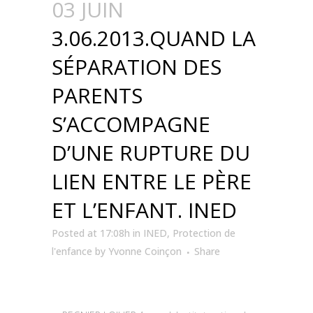
03 JUIN
3.06.2013.QUAND LA
SÉPARATION DES
PARENTS
S’ACCOMPAGNE
D’UNE RUPTURE DU
LIEN ENTRE LE PÈRE
ET L’ENFANT. INED
Posted at 17:08h
in
INED
,
Protection de
l'enfance
by
Yvonne Coinçon
Share