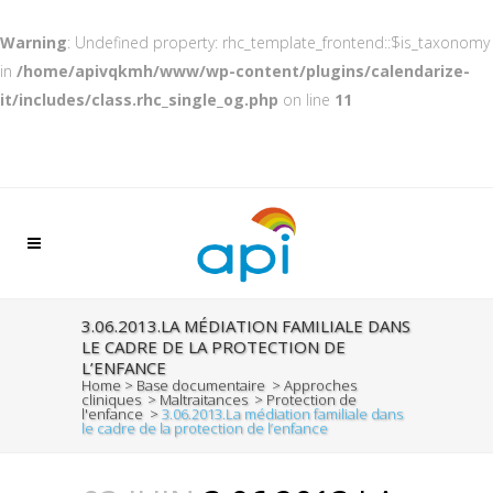
Warning
: Undefined property: rhc_template_frontend::$is_taxonomy
in
/home/apivqkmh/www/wp-content/plugins/calendarize-
it/includes/class.rhc_single_og.php
on line
11
3.06.2013.LA MÉDIATION FAMILIALE DANS
LE CADRE DE LA PROTECTION DE
L’ENFANCE
Home
>
Base documentaire
>
Approches
cliniques
>
Maltraitances
>
Protection de
l'enfance
>
3.06.2013.La médiation familiale dans
le cadre de la protection de l’enfance