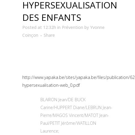
HYPERSEXUALISATION
DES ENFANTS
Posted at 12:32h
in
Prévention
by
Yvonne
Coinçon
Share
http://www.yapaka.be/sites/yapaka.be/files/publication/62
hypersexualisation-web_0.pdf
BLAIRON Jean/DE BUCK
Carine/HUPPERT Diane/LEBRUN Jean-
Pierre/MAGOS Vincent/MATOT Jean-
Paul/PETIT Jérôme/WATILLON
Laurence;