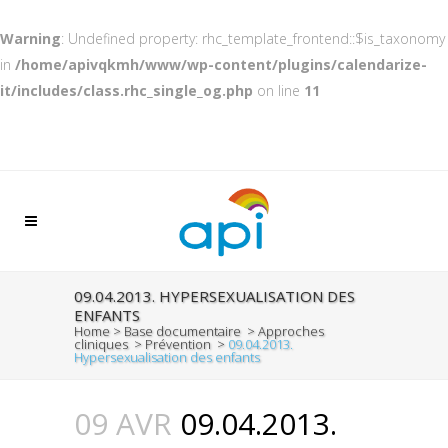
Warning
: Undefined property: rhc_template_frontend::$is_taxonomy
in
/home/apivqkmh/www/wp-content/plugins/calendarize-
it/includes/class.rhc_single_og.php
on line
11
09.04.2013. HYPERSEXUALISATION DES
ENFANTS
Home
>
Base documentaire
>
Approches
cliniques
>
Prévention
>
09.04.2013.
Hypersexualisation des enfants
09 AVR
09.04.2013.