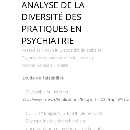
ANALYSE DE LA
DIVERSITÉ DES
PRATIQUES EN
PSYCHIATRIE
Posted at 17:43h
in
Dispositifs de soins et
Organisation
,
ministère de la santé
by
Yvonne Coinçon
Share
Etude de faisabilité
Disponible sur Internet :
http://www.irdes.fr/Publications/Rapports2012/rap1896.p
COLDEFY Magali/NESTRIGUE Clément/OR
Zeynep/, Institut de recherche et
documentation en économie de la santé,