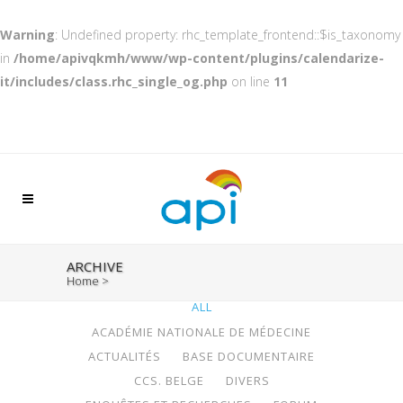
Warning
: Undefined property: rhc_template_frontend::$is_taxonomy
in
/home/apivqkmh/www/wp-content/plugins/calendarize-
it/includes/class.rhc_single_og.php
on line
11
ARCHIVE
Home
>
ALL
ACADÉMIE NATIONALE DE MÉDECINE
ACTUALITÉS
BASE DOCUMENTAIRE
CCS. BELGE
DIVERS