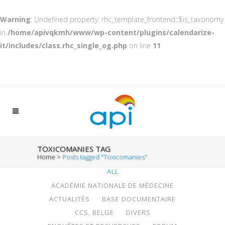
Warning
: Undefined property: rhc_template_frontend::$is_taxonomy
in
/home/apivqkmh/www/wp-content/plugins/calendarize-
it/includes/class.rhc_single_og.php
on line
11
TOXICOMANIES TAG
Home
>
Posts tagged "Toxicomanies"
ALL
ACADÉMIE NATIONALE DE MÉDECINE
ACTUALITÉS
BASE DOCUMENTAIRE
CCS. BELGE
DIVERS