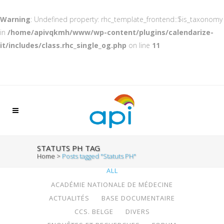
Warning
: Undefined property: rhc_template_frontend::$is_taxonomy
in
/home/apivqkmh/www/wp-content/plugins/calendarize-
it/includes/class.rhc_single_og.php
on line
11
STATUTS PH TAG
Home
>
Posts tagged "Statuts PH"
ALL
ACADÉMIE NATIONALE DE MÉDECINE
ACTUALITÉS
BASE DOCUMENTAIRE
CCS. BELGE
DIVERS