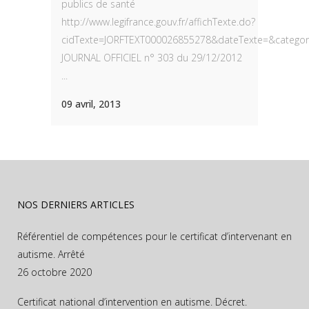
publics de santé
http://www.legifrance.gouv.fr/affichTexte.do?
cidTexte=JORFTEXT000026855278&dateTexte=&categori
JOURNAL OFFICIEL n° 303 du 29/12/2012
...
09 avril, 2013
NOS DERNIERS ARTICLES
Référentiel de compétences pour le certificat d’intervenant en
autisme. Arrêté
26 octobre 2020
Certificat national d’intervention en autisme. Décret.